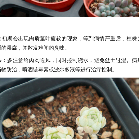
的初期会出现肉质茎叶疲软的现象，等到病情严重后，植株
稠的湿腐，并散发难闻的臭味。
法：多注意给肉肉通风，同时控制浇水，避免盆土过湿。病
药物防治，喷洒链霉素或波尔多液等进行治疗控制。