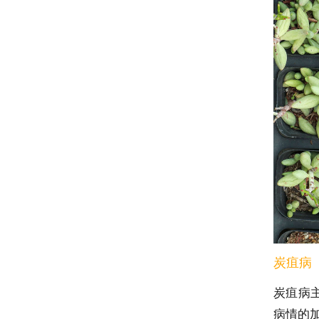
炭疽病
炭疽病
病情的