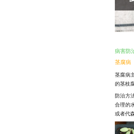
病害防
茎腐病
茎腐病
的茎枝
防治方
合理的
或者代