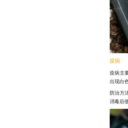
疫病
疫病主
出现白
防治方
消毒后