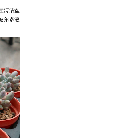
意清洁盆
波尔多液