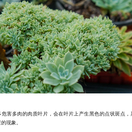
多危害多肉的肉质叶片，会在叶片上产生黑色的点状斑点，
烂的现象。