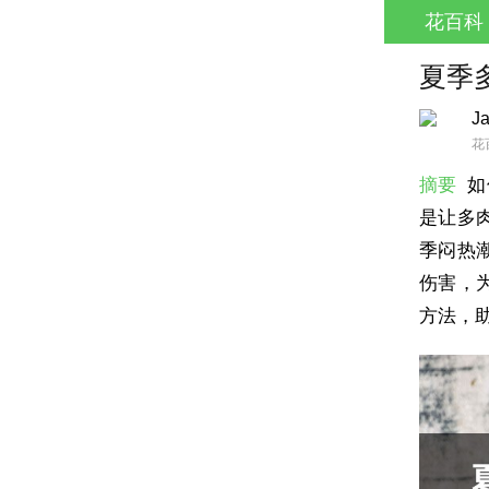
花百科
夏季
J
花
摘要
如
是让多
季闷热
伤害，
方法，