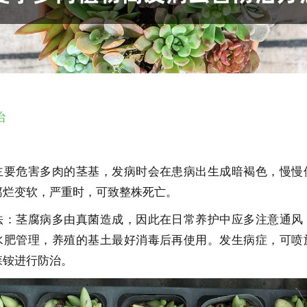
治
主要危害多肉的茎基，发病时会在患病出生成暗褐色，慢慢
腐烂变软，严重时，可致整株死亡。
法：茎腐病多由真菌造成，因此在日常养护中应多注意通风
水肥管理，养殖的基土最好消毒后再使用。发生病症，可喷
森铵进行防治。