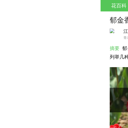
花百科
郁金
江
青
摘要
郁
列举几