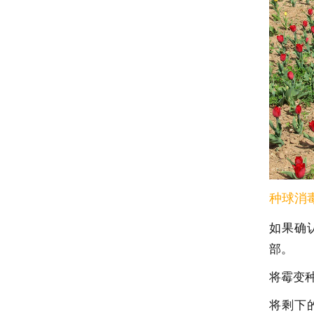
种球消
如果确
部。
将霉变
将剩下