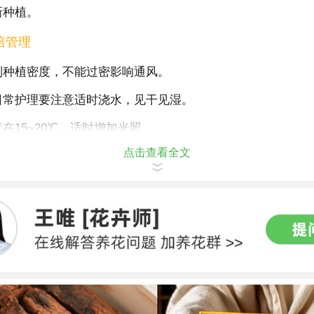
新种植。
培管理
制种植密度，不能过密影响通风。
日常护理要注意适时浇水，见干见湿。
度在
15~20
℃，适时增加光照。
点击查看全文
肥，每周施一次稀薄氮肥，开花之前适当增加施肥次数。