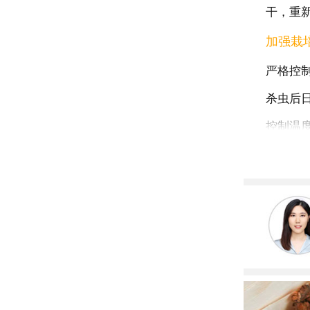
干，重
加强栽
严格控
杀虫后
控制温
适时施