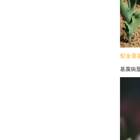
郁金香
基腐病