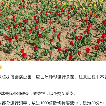
毒
认植株感染病虫害，应去除种球进行杀菌。注意过程中不
种球去除外部硬壳，并烧毁，以免交叉感染。
的部分进行消毒，放进
1000
倍除螨特溶液中，浸泡
30
分钟