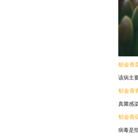
郁金香
该病主
郁金香
真菌感
郁金香
病毒是