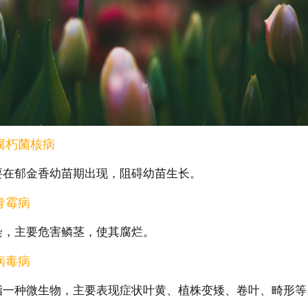
腐朽菌核病
要在郁金香幼苗期出现，阻碍幼苗生长。
青霉病
染，主要危害鳞茎，使其腐烂。
病毒病
指一种微生物，主要表现症状叶黄、植株变矮、卷叶、畸形等