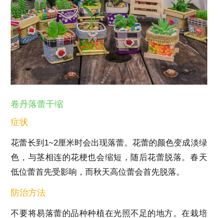
卷丹落蕾干缩
症状
花蕾长到1~2厘米时会出现落蕾。花蕾的颜色变成淡绿
色，与茎相连的花梗也会缩短，随后花蕾脱落。春天
低位蕾首先受影响，而秋天高位蕾会首先脱落。
防治方法
不要将易落蕾的品种种植在光照不足的地方。在栽培