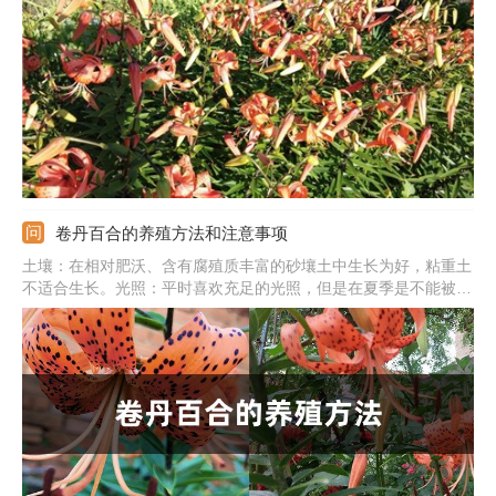
立即停止浇水，松动土壤蒸发掉多余水分。如果是因为施肥过多，
需先停止施肥，同时向盆内灌水，使多余肥料排出。
卷丹百合的养殖方法和注意事项
土壤：在相对肥沃、含有腐殖质丰富的砂壤土中生长为好，粘重土
不适合生长。光照：平时喜欢充足的光照，但是在夏季是不能被太
阳光线直照的，可以用遮阳网遮荫。温度：卷丹百合喜欢温暖，最
佳生长温度为15-25℃，最高也不能高于28℃。水分：给予水分一
般在晴天上午，土壤湿度保持在80%-85%左右就可以。