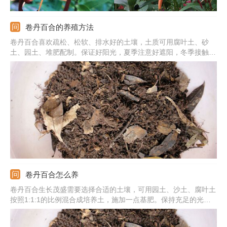
卷丹百合的养殖方法
卷丹百合喜欢疏松、松软、排水好的土壤，土质可用腐叶土、砂
土、园土、堆肥配制。保证好阳光，夏季注意好遮阳，冬季接触全
光照。生长期定期给水，对肥料要求不高，生长期隔10-15天施次
肥料。比较适宜的温度为16-24摄氏度，冬季保持在10摄氏度以
上。还需要注意好修剪的问题，花败去除残花。
卷丹百合怎么养
卷丹百合生长茂盛需要选择合适的土壤，可用园土、沙土、腐叶土
按照1:1:1的比例混合成培养土，施加一点基肥。保持充足的光，
这样利于后期的长势。在生长旺季和天气很干旱时，应该多施加一
些水分。生长最为适宜的该是16-24摄氏度，冬季需至少10摄氏