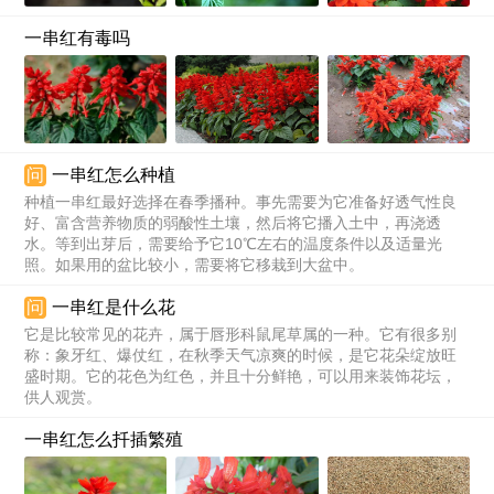
一串红有毒吗
问
一串红怎么种植
种植一串红最好选择在春季播种。事先需要为它准备好透气性良
好、富含营养物质的弱酸性土壤，然后将它播入土中，再浇透
水。等到出芽后，需要给予它10℃左右的温度条件以及适量光
照。如果用的盆比较小，需要将它移栽到大盆中。
问
一串红是什么花
它是比较常见的花卉，属于唇形科鼠尾草属的一种。它有很多别
称：象牙红、爆仗红，在秋季天气凉爽的时候，是它花朵绽放旺
盛时期。它的花色为红色，并且十分鲜艳，可以用来装饰花坛，
供人观赏。
一串红怎么扦插繁殖