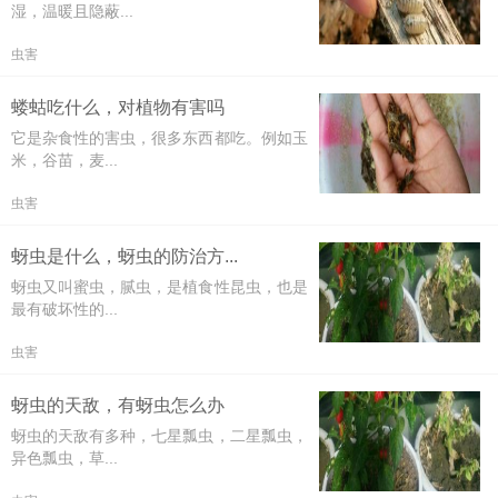
湿，温暖且隐蔽...
虫害
蝼蛄吃什么，对植物有害吗
它是杂食性的害虫，很多东西都吃。例如玉
米，谷苗，麦...
虫害
蚜虫是什么，蚜虫的防治方...
蚜虫又叫蜜虫，腻虫，是植食性昆虫，也是
最有破坏性的...
虫害
蚜虫的天敌，有蚜虫怎么办
蚜虫的天敌有多种，七星瓢虫，二星瓢虫，
异色瓢虫，草...