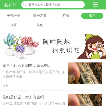
花百科
全部分类
|
叶子发黄
|
烂根
|
虫害
病害
|
其他
家里为什么有潮虫，怎么彻...
它喜欢潮湿环境，如果家是住在高层的，多
是通过下水道...
虫害
鼠妇是什么，对人有害吗
鼠妇就是我们常说的潮虫，多是生长在潮