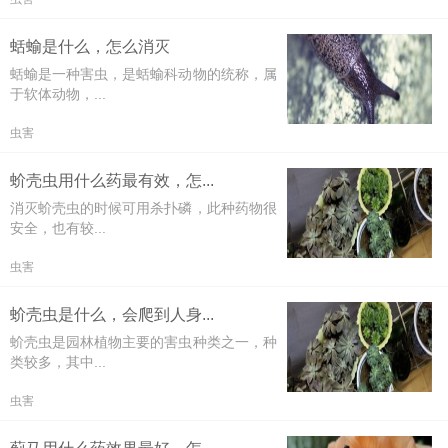
蛞蝓是什么，怎么消灭
蛞蝓是一种害虫，是蛞蝓科动物的统称，属
于软体动物，...
虫害
蚧壳虫用什么药最有效，怎...
消灭蚧壳虫的时候可用杀扑磷，此种药物很
安全，也有较...
虫害
蚧壳虫是什么，会爬到人身...
蚧壳虫是园林植物主要的害虫种类之一，种
类较多，其中...
虫害