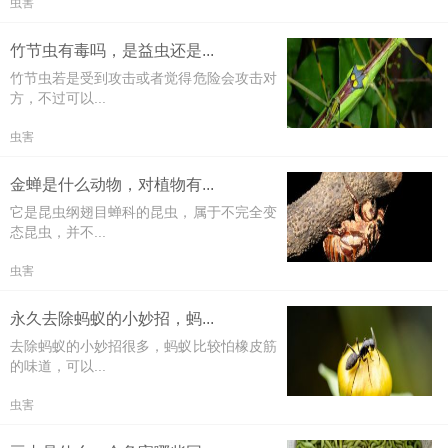
虫害
竹节虫有毒吗，是益虫还是...
竹节虫若是受到攻击或者觉得危险会攻击对
方，不过可以...
虫害
金蝉是什么动物，对植物有...
它是昆虫纲翅目蝉科的昆虫，属于不完全变
态昆虫，并不...
虫害
永久去除蚂蚁的小妙招，蚂...
去除蚂蚁的小妙招很多，蚂蚁比较怕橡皮筋
的味道，可以...
虫害