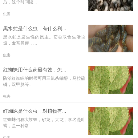
后，这个时间段...
虫害
黑水虻是什么虫，有什么利...
黑水虻是腐生性的昆虫。它会取食生活垃
圾，禽畜粪便，...
虫害
红蜘蛛用什么药最有效，怎...
防治红蜘蛛的时候可用三氯杀螨醇，马拉硫
磷，双甲脒等...
虫害
红蜘蛛是什么虫，对植物有...
红蜘蛛俗称大蜘蛛，砂龙，大龙，学名是叶
螨，是一种常...
虫害