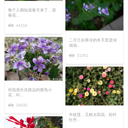
每个人都知道春天来了，迎
春花...
44154
二月兰在寒冷的冬天里是绿
油油...
31391
你知道长在路边的紫色小
花，叫...
34030
半枝莲，又称太阳花、松叶
牡丹...