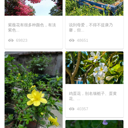
紫薇花有很多种颜色，有淡
说到母爱，不得不提康乃
紫色...
馨，但...
69823
48651
鸡蛋花，别名缅栀子、蛋黄
花、...
40357