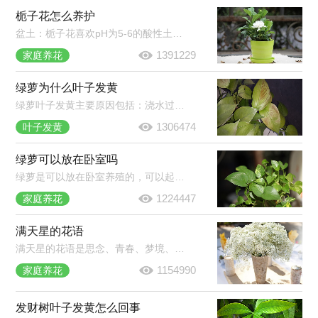
栀子花怎么养护
盆土：栀子花喜欢pH为5-6的酸性土壤。施肥：生长期每周浇肥水一次，现蕾期追肥1-2次，夏季35℃以上和秋季15℃以上时停止施肥。浇水：保持盆土湿润，晚上可喷雾将叶片淋湿。光照：要充足，除七八月份正午外可放在阳光下养护。
1391229
家庭养花
绿萝为什么叶子发黄
绿萝叶子发黄主要原因包括：浇水过多或过少、光照过强、施肥过多、换盆换土导致的环境改变等。在绿萝养护过程中，需要多加观察，发现叶片发黄及时找出对应原因并作出处理。
1306474
叶子发黄
绿萝可以放在卧室吗
绿萝是可以放在卧室养殖的，可以起到净化空气的作用。虽然绿萝有毒但是只要不食用不误食它的汁液就不会对人体产生伤害，建议晚上不要放在卧室养殖，因为呼吸作用会生成二氧化碳。
1224447
家庭养花
满天星的花语
满天星的花语是思念、青春、梦境、真心喜欢。它蕴含着清纯、致远、浪漫的意思。满天星被当做礼物的时候通常表达这样的意思：我在思念你，你是清纯的，我是真心喜欢你的，拥有你我很喜悦。
1154990
家庭养花
发财树叶子发黄怎么回事