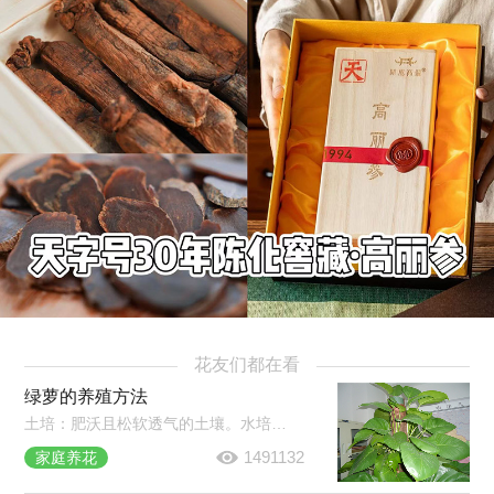
花友们都在看
绿萝的养殖方法
土培：肥沃且松软透气的土壤。水培：耐阴，但需每半月移至强光照环境中。光照和温度：室温20℃以上即可。水肥管理：盆土变干需要及时浇水，一次浇透，秋冬减少浇水和施肥。常见病害：炭疽病、根腐病、叶斑病。
1491132
家庭养花