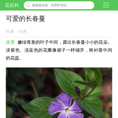
花百科
可爱的长春蔓
作者：小杰
摘要
嫩绿青葱的叶子中间，露出长春蔓小小的花朵。
淡紫色、淡蓝色的花瓣像裙子一样铺开，映衬着中间
的花蕊。