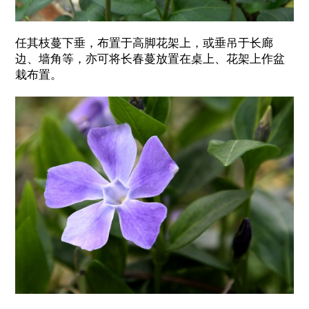
任其枝蔓下垂，布置于高脚花架上，或垂吊于长廊
边、墙角等，亦可将长春蔓放置在桌上、花架上作盆
栽布置。