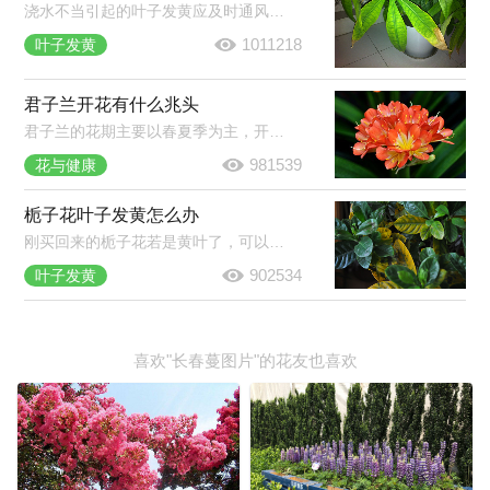
浇水不当引起的叶子发黄应及时通风、翻盆。夏季因温度过高造成发财树黄叶，及时将植株移到阴凉的地方。施肥过多导致发财树根部腐烂，将植株脱盆，清理腐烂的部分，换上新土，重新栽种。
1011218
叶子发黄
君子兰开花有什么兆头
君子兰的花期主要以春夏季为主，开花是报喜的兆头，象征着家庭和睦，家族驯良。君子兰花语是高贵宝贵，象征人高尚品格，寓意高雅公正。正如花开养人屋的说法一样，君子兰开花是个很好的兆头。
981539
花与健康
栀子花叶子发黄怎么办
刚买回来的栀子花若是黄叶了，可以放到半阴的环境中养护一段时间，若是养了挺久的栀子花黄叶了，那就将黄叶剪掉，然后合理的浇水施肥，并注意经常开窗通风。
902534
叶子发黄
喜欢"长春蔓图片"的花友也喜欢