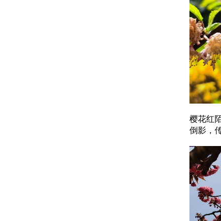
樱花红
倒影，