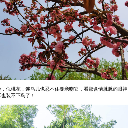
漫，似桃花，连鸟儿也忍不住要亲吻它，看那含情脉脉的眼神
再也装不下鸟了！