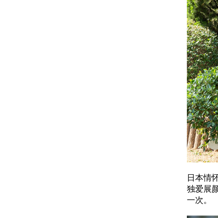
日本情
独爱展
一次。