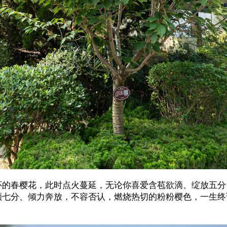
怀的春樱花，此时点火蔓延，无论你喜爱含苞欲滴、绽放五分
颜七分、倾力奔放，不容否认，燃烧热切的粉粉樱色，一生终