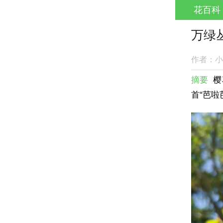
花百科
万绿
作者：小
摘要
樱
首“芭啦