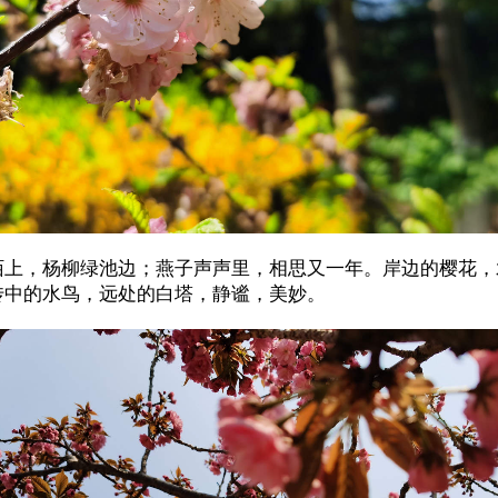
陌上，杨柳绿池边；燕子声声里，相思又一年。岸边的樱花，
传中的水鸟，远处的白塔，静谧，美妙。