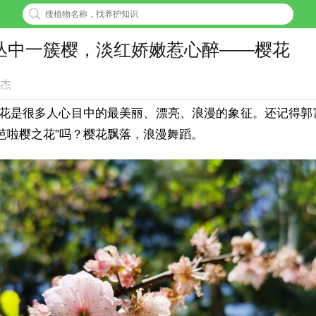
丛中一簇樱，淡红娇嫩惹心醉——樱花
杰
花是很多人心目中的最美丽、漂亮、浪漫的象征。还记得郭
芭啦樱之花”吗？樱花飘落，浪漫舞蹈。