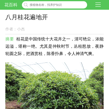
花百科
八月桂花遍地开
作者：小杰
摘要
桂花是中国传统十大花卉之一，清可绝尘，浓能
远溢，堪称一绝。尤其是仲秋时节，丛桂怒放，夜静
轮圆之际，把酒赏桂，陈香扑鼻，令人神清气爽。