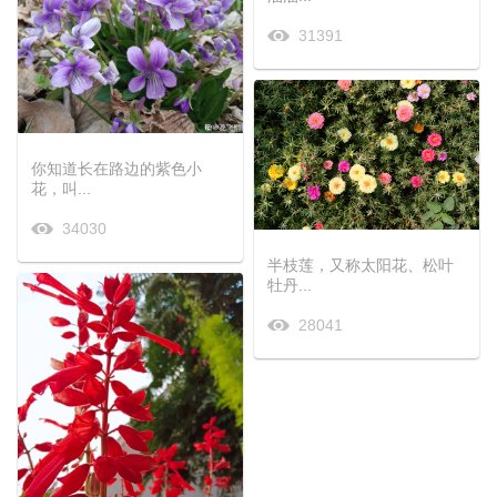
31391
你知道长在路边的紫色小
花，叫...
34030
半枝莲，又称太阳花、松叶
牡丹...
28041