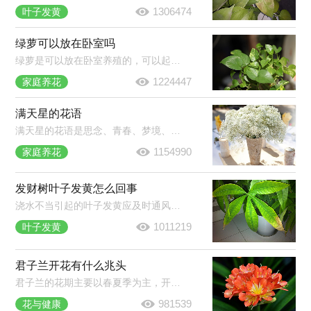
1306474
叶子发黄
绿萝可以放在卧室吗
绿萝是可以放在卧室养殖的，可以起到净化空气的作用。虽然绿萝有毒但是只要不食用不误食它的汁液就不会对人体产生伤害，建议晚上不要放在卧室养殖，因为呼吸作用会生成二氧化碳。
1224447
家庭养花
满天星的花语
满天星的花语是思念、青春、梦境、真心喜欢。它蕴含着清纯、致远、浪漫的意思。满天星被当做礼物的时候通常表达这样的意思：我在思念你，你是清纯的，我是真心喜欢你的，拥有你我很喜悦。
1154990
家庭养花
发财树叶子发黄怎么回事
浇水不当引起的叶子发黄应及时通风、翻盆。夏季因温度过高造成发财树黄叶，及时将植株移到阴凉的地方。施肥过多导致发财树根部腐烂，将植株脱盆，清理腐烂的部分，换上新土，重新栽种。
1011219
叶子发黄
君子兰开花有什么兆头
君子兰的花期主要以春夏季为主，开花是报喜的兆头，象征着家庭和睦，家族驯良。君子兰花语是高贵宝贵，象征人高尚品格，寓意高雅公正。正如花开养人屋的说法一样，君子兰开花是个很好的兆头。
981539
花与健康