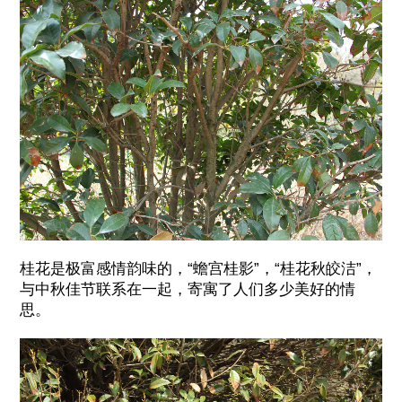
桂花是极富感情韵味的，“蟾宫桂影”，“桂花秋皎洁”，
与中秋佳节联系在一起，寄寓了人们多少美好的情
思。