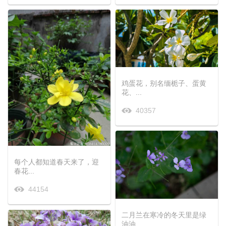
鸡蛋花，别名缅栀子、蛋黄
花、...
40357
每个人都知道春天来了，迎
春花...
44154
二月兰在寒冷的冬天里是绿
油油...