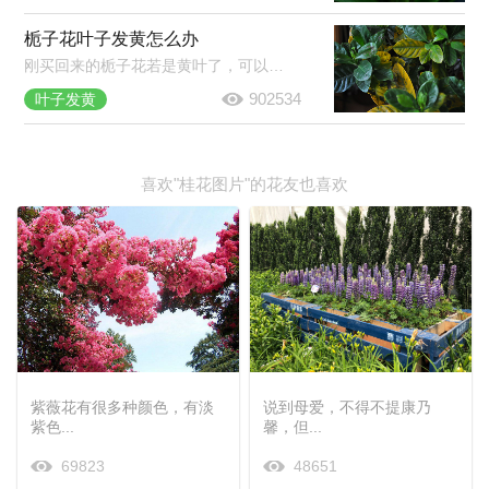
栀子花叶子发黄怎么办
刚买回来的栀子花若是黄叶了，可以放到半阴的环境中养护一段时间，若是养了挺久的栀子花黄叶了，那就将黄叶剪掉，然后合理的浇水施肥，并注意经常开窗通风。
902534
叶子发黄
喜欢"桂花图片"的花友也喜欢
紫薇花有很多种颜色，有淡
说到母爱，不得不提康乃
紫色...
馨，但...
69823
48651