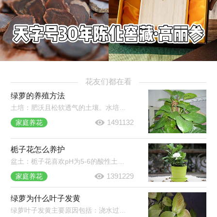
花友们都在看
绿萝的养殖方法
土培：肥沃且松软透气的土壤。水培：耐阴，但需每半月移至强光照环境中。光照和温度：室温20℃以上即可。水肥管理：盆土变干需要及时浇水，一次浇透，秋冬减少浇水和施肥。常见病害：炭疽病、根腐病、叶斑病。
1491132
家庭养花
栀子花怎么养护
盆土：栀子花喜欢pH为5-6的酸性土壤。施肥：生长期每周浇肥水一次，现蕾期追肥1-2次，夏季35℃以上和秋季15℃以上时停止施肥。浇水：保持盆土湿润，晚上可喷雾将叶片淋湿。光照：要充足，除七八月份正午外可放在阳光下养护。
1391229
家庭养花
绿萝为什么叶子发黄
绿萝叶子发黄主要原因包括：浇水过多或过少、光照过强、施肥过多、换盆换土导致的环境改变等。在绿萝养护过程中，需要多加观察，发现叶片发黄及时找出对应原因并作出处理。