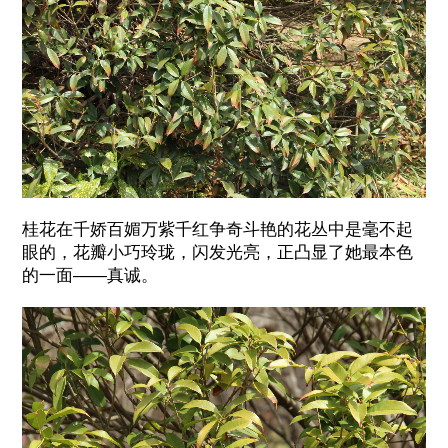
桂花在千娇百媚万紫千红争奇斗艳的花丛中是毫不起
眼的，花瓣小巧玲珑，闪发光亮，正凸显了她最本色
的一面——真诚。