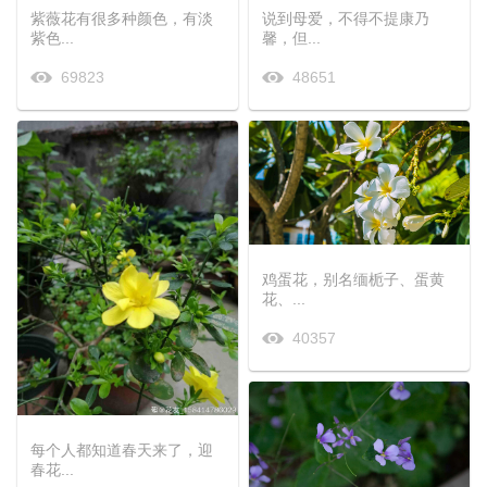
紫薇花有很多种颜色，有淡
说到母爱，不得不提康乃
紫色...
馨，但...
69823
48651
鸡蛋花，别名缅栀子、蛋黄
花、...
40357
每个人都知道春天来了，迎
春花...