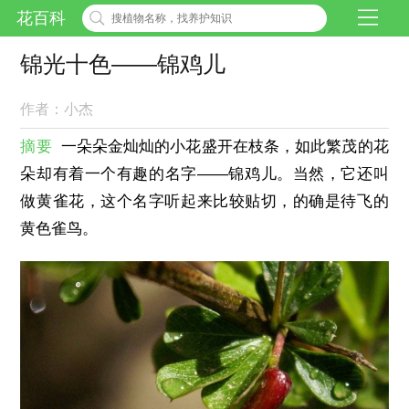
花百科
锦光十色——锦鸡儿
作者：小杰
摘要
一朵朵金灿灿的小花盛开在枝条，如此繁茂的花
朵却有着一个有趣的名字——锦鸡儿。当然，它还叫
做黄雀花，这个名字听起来比较贴切，的确是待飞的
黄色雀鸟。