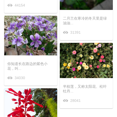
44154
二月兰在寒冷的冬天里是绿
油油...
31391
你知道长在路边的紫色小
花，叫...
34030
半枝莲，又称太阳花、松叶
牡丹...
28041