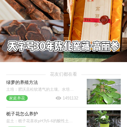
花友们都在看
绿萝的养殖方法
土培：肥沃且松软透气的土壤。水培：耐阴，但需每半月移至强光照环境中。光照和温度：室温20℃以上即可。水肥管理：盆土变干需要及时浇水，一次浇透，秋冬减少浇水和施肥。常见病害：炭疽病、根腐病、叶斑病。
1491132
家庭养花
栀子花怎么养护
盆土：栀子花喜欢pH为5-6的酸性土壤。施肥：生长期每周浇肥水一次，现蕾期追肥1-2次，夏季35℃以上和秋季15℃以上时停止施肥。浇水：保持盆土湿润，晚上可喷雾将叶片淋湿。光照：要充足，除七八月份正午外可放在阳光下养护。