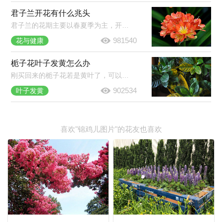
君子兰开花有什么兆头
君子兰的花期主要以春夏季为主，开花是报喜的兆头，象征着家庭和睦，家族驯良。君子兰花语是高贵宝贵，象征人高尚品格，寓意高雅公正。正如花开养人屋的说法一样，君子兰开花是个很好的兆头。
981540
花与健康
栀子花叶子发黄怎么办
刚买回来的栀子花若是黄叶了，可以放到半阴的环境中养护一段时间，若是养了挺久的栀子花黄叶了，那就将黄叶剪掉，然后合理的浇水施肥，并注意经常开窗通风。
902534
叶子发黄
喜欢"锦鸡儿图片"的花友也喜欢