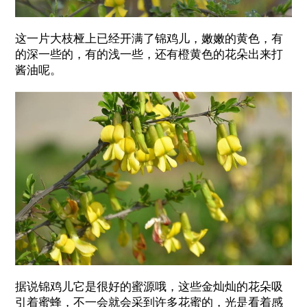
这一片大枝桠上已经开满了锦鸡儿，嫩嫩的黄色，有
的深一些的，有的浅一些，还有橙黄色的花朵出来打
酱油呢。
据说锦鸡儿它是很好的蜜源哦，这些金灿灿的花朵吸
引着蜜蜂，不一会就会采到许多花蜜的，光是看着感