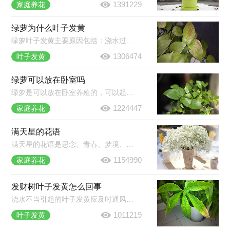
1391229
家庭养花
绿萝为什么叶子发黄
绿萝叶子发黄主要原因包括：浇水过多或过少、光照过强、施肥过多、换盆换土导致的环境改变等。在绿萝养护过程中，需要多加观察，发现叶片发黄及时找出对应原因并作出处理。
1306474
叶子发黄
绿萝可以放在卧室吗
绿萝是可以放在卧室养殖的，可以起到净化空气的作用。虽然绿萝有毒但是只要不食用不误食它的汁液就不会对人体产生伤害，建议晚上不要放在卧室养殖，因为呼吸作用会生成二氧化碳。
1224447
家庭养花
满天星的花语
满天星的花语是思念、青春、梦境、真心喜欢。它蕴含着清纯、致远、浪漫的意思。满天星被当做礼物的时候通常表达这样的意思：我在思念你，你是清纯的，我是真心喜欢你的，拥有你我很喜悦。
1154990
家庭养花
发财树叶子发黄怎么回事
浇水不当引起的叶子发黄应及时通风、翻盆。夏季因温度过高造成发财树黄叶，及时将植株移到阴凉的地方。施肥过多导致发财树根部腐烂，将植株脱盆，清理腐烂的部分，换上新土，重新栽种。
1011219
叶子发黄