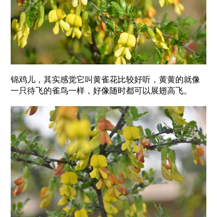
锦鸡儿，其实感觉它叫黄雀花比较好听，黄黄的就像
一只待飞的雀鸟一样，好像随时都可以展翅高飞。