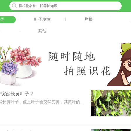
分类
|
叶子发黄
|
烂根
|
害
|
其他
萝突然长黄叶子？
然长黄叶子，但是叶子会突然变黄，其黄叶的...