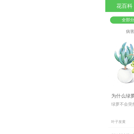
花百科
全部
病
为什么绿
绿萝不会突
叶子发黄