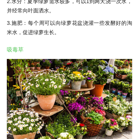
2.水分：夏季绿萝需水较多，可以1到两天浇一次水，
并经常向叶面洒水。
3.施肥：每个周可以向绿萝花盆浇灌一些发酵好的淘
米水，促进绿萝生长。
吸毒草