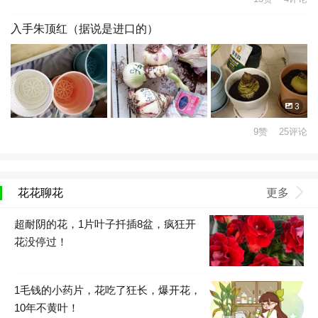
入手朱顶红（据说是进口的）
3
9赞 25评论
花花聊花
更多
超耐阴的花，1片叶子扦插8盆，疯狂开
花没停过！
1毛钱的小药片，花吃了狂长，爆开花，
10年不黄叶！