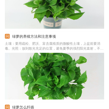
绿萝的养殖方法和注意事项
土壤：要用疏松、肥沃、富含腐殖质的微酸性土壤，上盆前要消
毒。光照：放到散光充足的位置，避免夏季的强烈阳光直射，不要
在阴处养。水分：保持盆土湿润状，冬季控水，夏季要充分浇水，
并给叶片喷水。注意事项：过冬温度应在10℃以上，室内环境要流
通，不能太闷。
绿萝怎么扦插