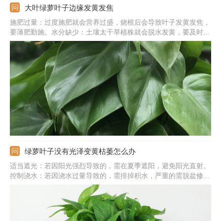
大叶绿萝叶子边缘发黄发焦
施肥过量：过度施肥就会营养过盛，烧根后会导致叶子发黄发焦，
要薄肥勤施。水分缺少：土壤太干旱植株就会脱水发黄，要及时浇
水，维持土壤湿润。阳光强烈：被夏季强光暴晒后，叶子会发黄发
焦，要遮光补水。气温太低：温度太低会使植株休眠，出于自我保
护叶子就会发黄发焦。
绿萝叶子没有光泽变黄枯萎怎么办
适当遮光：若因阳光强烈导致的，需在夏季遮阳，避免阳光直射。
控制浇水：若因浇水过量导致的，需排掉积水，严重的需脱盆修剪
烂根。稀释余肥：若因施肥太多导致的，需浇水稀释余肥，严重的
要更换新的土壤。调整温度：若因温度太低导致的，需在冬季注意
保温，过冬温度应在10℃以上。