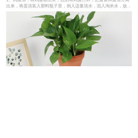
出来，将蛋清装入塑料瓶子里，倒入适量清水，混入淘米水，放在
光线好的位置，密封30天左右，发酵好取出兑水稀释浇花。2、鸡
蛋壳：将鸡蛋壳收集好，放在阳光下晾晒，然后碾碎呈碎末，可以
在换土上盆时使用，将鸡蛋壳混合到营养土中，也可以挖坑埋入土
壤中。
绿萝怎么养才能更旺盛
绿萝可土培也可水培。如果是土培的，要用松软、透气、肥沃且呈
酸性的土壤。平时提供温暖环境，发现土壤干及时浇水，生长旺季
还要追肥，满足对肥水的需求。且定期换土换盆。如果是水培的，
需要注意水质，定期换水，还要在水里滴加营养液，保证养分足，
这样才可促使绿萝旺盛生长。