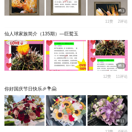
3
11赞 2评论
仙人球家族简介（135期）—巨鹫玉
3
12赞 11评论
你好国庆节日快乐🎉💐🤗
11
13赞 4评论