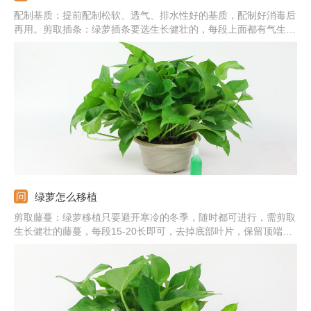
配制基质：提前配制松软、透气、排水性好的基质，配制好消毒后
再用。剪取插条：绿萝插条要选生长健壮的，每段上面都有气生根
才行，还要剪掉顶端的叶片。扦插入土：基质表面戳小洞，插条蘸
取生根粉，直接插入基质中，浇透水。插后管理：提供温暖、湿
润、通风好的环境，基质干燥需及时浇水保湿。
绿萝怎么移植
剪取藤蔓：绿萝移植只要避开寒冷的冬季，随时都可进行，需剪取
生长健壮的藤蔓，每段15-20长即可，去掉底部叶片，保留顶端的
几片即可。土培移植：配制松软、透气的基质，直接将茎蔓插入基
质中，浇透水，提供适宜环境，很快可生根。水培移植：准备透明
的容器和纯净水，将茎蔓插入容器中，勤换水，十天左右可生根。