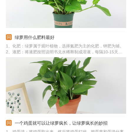
绿萝用什么肥料最好
1、化肥：绿萝属于观叶植物，选择氮肥为主的化肥，钾肥为辅。
2、液肥：将液肥按照说明书兑水稀释制成溶液，每隔10-15天施
一次。3、叶面肥：将叶面肥兑水稀释，均匀向绿萝的叶片喷洒。
4、自制肥：绿萝也可以自制有机肥来施加，比如，淘米水、养鱼
水、黄豆水等。
一个鸡蛋就可以让绿萝疯长，让绿萝疯长的妙招
1、鸡蛋清：将鸡蛋取出来，然后将鸡蛋打碎，把蛋黄和蛋清分离