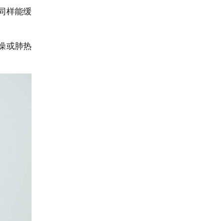
同样能缓
燥或肺热