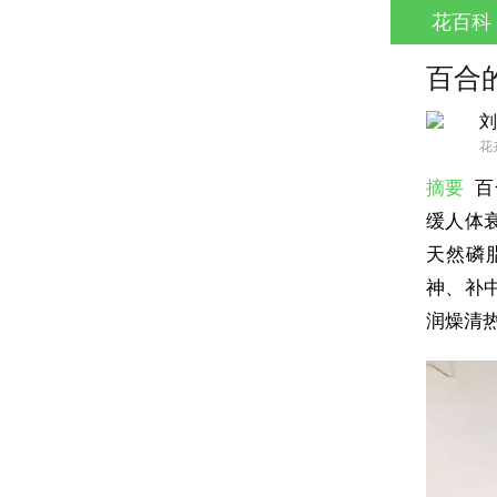
花百科
百合
刘
花
摘要
百
缓人体
天然磷
神、补
润燥清