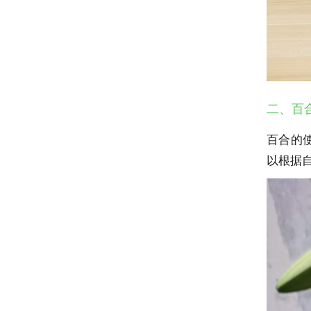
二、百
百合的
以根据