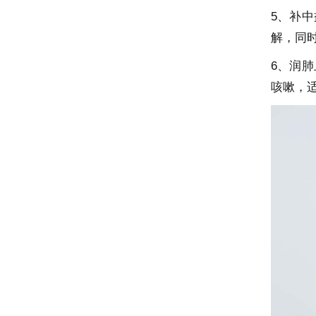
5、补
解，同
6、润
咳嗽，