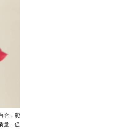
百合，能
质量，促