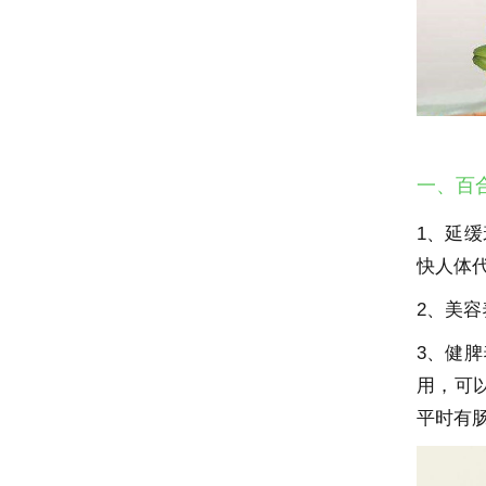
一、百
1、延
快人体
2、美
3、健
用，可
平时有