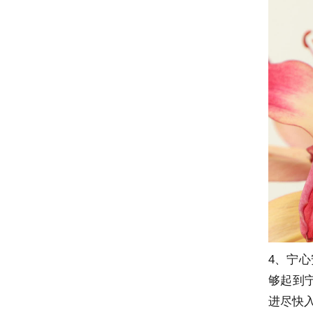
4、宁
够起到
进尽快