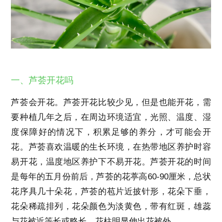
一、芦荟开花吗
芦荟会开花。芦荟开花比较少见，但是也能开花，需
要种植几年之后，在周边环境适宜，光照、温度、湿
度保障好的情况下，积累足够的养分，才可能会开
花。芦荟喜欢温暖的生长环境，在热带地区养护时容
易开花，温度地区养护下不易开花。芦荟开花的时间
是每年的五月份前后，芦荟的花葶高60-90厘米，总状
花序具几十朵花，芦荟的苞片近披针形，花朵下垂，
花朵稀疏排列，花朵颜色为淡黄色，带有红斑，雄蕊
与花被近等长或略长，花柱明显伸出花被外。