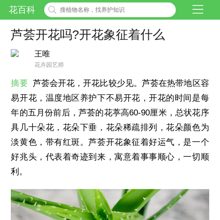
花百科
芦荟开花吗?开花象征着什么
王唯
花卉园艺师
摘要
芦荟会开花，开花比较少见。芦荟在热带地区容
易开花，温度地区养护下不易开花，开花的时间是每
年的五月份前后，芦荟的花葶高60-90厘米，总状花序
具几十朵花，花朵下垂，花朵稀疏排列，花朵颜色为
淡黄色，带有红斑。芦荟开花象征着好运气，是一个
好兆头，代表着奇迹到来，寓意着事事顺心，一切顺
利。