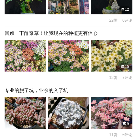
12
22赞 6评论
回顾一下酢浆草！让我现在的种植更有信心！
15
13赞 7评论
专业的脱了坑，业余的入了坑
9
11赞 6评论