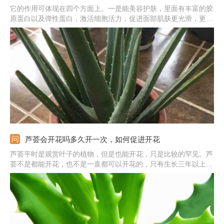
它的作用可体现在四个方面上。一是能美容护肤，里面有丰富的胶
原蛋白以及弹性蛋白，激活细胞活力，促进面部肌肤更光滑，更白
皙。它还很有很多的矿物质，合理食用后能促使牙齿更健康。还能
预防病毒，消除皮肤表层的炎症和细菌。此外，里面含的异柠檬酸
钙，能促进血液循环，起到强心活血的作用。
芦荟会开花吗多久开一次，如何促进开花
芦荟平时是观赏叶子的植物，但是也能开花，只是比较的罕见。芦
荟不是都能开花，也不是一直都可以开花的，只有生长三年以上的
芦荟才能实现开花，没有固定的多久开一次，一年只能开一次，花
期在每年的5月左右。芦荟开花是一种好兆头，要想促进开花，需
提供好光照和土壤条件，保持好温度，做好水肥管理。