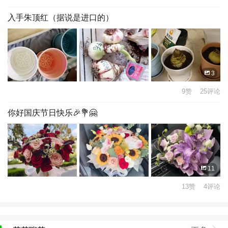
入手朱顶红（据说是进口的）
3
9赞 25评论
你好国庆节日快乐🎉💐🤗
11
13赞 4评论