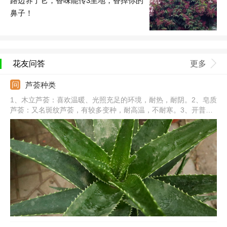
路边养了它，香味能传3里地，香掉你的
鼻子！
花友问答
更多
芦荟种类
1、木立芦荟：喜欢温暖、光照充足的环境，耐热，耐阴。2、皂质
芦荟：又名斑纹芦荟，有较多变种，耐高温，不耐寒。3、开普芦
荟：大型芦荟品种，别名好望角芦荟。4、多叶芦荟：指女王芦
荟，是无茎多浆植物，花期为春季到初夏期间。5、库拉索芦荟：
短茎，直立生长，冬春季开花。6、其他种类：不夜城芦荟、龙角
芦荟。