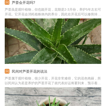
芦荟会开花吗?
芦荟虽是观叶植物，但也能开花，花期是2-3月份，养护5年左右可
开花。它开花会消耗植株体内的养分，因此在开花后可以修剪掉，
修剪后涂抹草木灰或多菌灵消毒。在养护芦荟期间，要放到阳光照
射充足的位置，让它多见阳光，及时补充水分，避免积水出现，只
有这样它的生长状态才会更好。
民间对芦荟开花的说法
芦荟属于观叶植物，很少开花，开花非常难得，它的花色艳丽，所
以民间认为若是养护的芦荟开花了就代表好运将要到来，预示着事
事顺心，心想事成，身体健康。不过芦荟开花期间会消耗掉大量养
分，也说明植株已经衰老了。若是想要它尽快恢复过来，建议将花
茎剪掉。