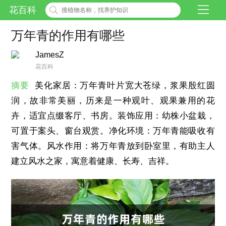
花百科
万年青的作用有哪些
JamesZ
花百科
摘要
美化家居：万年青叶片宽大苍绿，浆果殷红圆
润，故非常美丽，历来是一种观叶、观果兼用的花
卉，适宜点缀客厅、书房。装饰应用：幼株小盆栽，
可置于案头、窗台观赏。净化环境：万年青能吸收有
害气体。风水作用：将万年青放到卧室里，有助主人
建立风水之家，寓意着健康、长寿、吉祥。