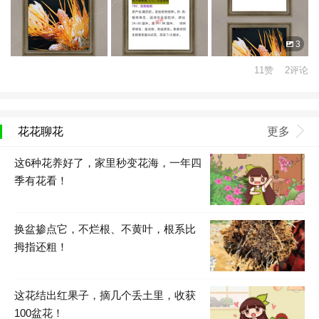
3
11赞 2评论
花花聊花
更多
这6种花养好了，家里秒变花海，一年四
季有花看！
换盆掺点它，不烂根、不黄叶，根系比
拇指还粗！
这花结出红果子，摘几个丢土里，收获
100盆花！