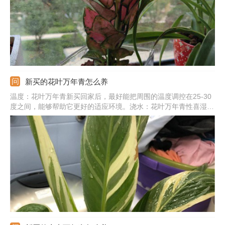
新买的花叶万年青怎么养
温度：花叶万年青新买回家后，最好能把周围的温度调控在25-30
度之间，能够帮助它更好的适应环境。浇水：花叶万年青性喜湿
润，买回家后需经常浇水，长期保持土壤的湿润，也可以向植株周
围喷洒水雾，以保持湿度。施肥：新买的花叶万年青对肥料需求性
不强，并且吸收能力差，不要急着施肥，以免烧根。光照：花叶万
年青喜光，买回家后可让它接受柔和的散光照射，可以促进它的生
长，每天光照时间不要少于六小时。