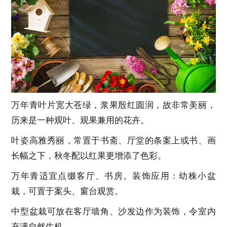
万年青叶片宽大苍绿，浆果殷红圆润，故非常美丽，
历来是一种观叶、观果兼用的花卉。
叶姿高雅秀丽，常置于书斋、厅堂的条案上或书、画
长幅之下，秋冬配以红果更增添了色彩。
万年青适宜点缀客厅、书房。装饰应用：幼株小盆
栽，可置于案头、窗台观赏。
中型盆栽可放在客厅墙角、沙发边作为装饰，令室内
充满自然生机。