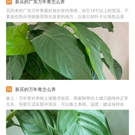
新买的广东万年青怎么养
买回来的广东万年青最好放在室内养殖，给它18℃以上的室温。不
要放在阳台等能接受阳光直射的地方，以免它的叶子出现焦边甚至
枯黄的问题。不要浇水太勤，它最怕土壤积水。要等土壤见干后再
浇。先不要给它施肥，要等它适应新的环境，重新开始生长以后，
再为它施肥。
新买的万年青怎么养
换土：万年青对养殖土壤要求较高，商家附带的土壤只能维持正常
生长。等新它适应新环境后，可以换土养殖。温度：建议保持在
20-38℃之间。光照：不要让它接受阳光照射，先在荫蔽通风处养
护一段时间。浇水：需要控制浇水量，通常一次浇水之后，三天内
不要再浇。等它适应新环境之后再恢复正常浇水。