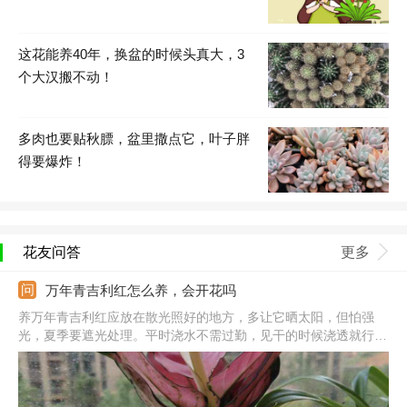
这花能养40年，换盆的时候头真大，3
个大汉搬不动！
多肉也要贴秋膘，盆里撒点它，叶子胖
得要爆炸！
花友问答
更多
万年青吉利红怎么养，会开花吗
养万年青吉利红应放在散光照好的地方，多让它晒太阳，但怕强
光，夏季要遮光处理。平时浇水不需过勤，见干的时候浇透就行，
就能满足需求。它喜温暖环境，春秋季的温度利于生长，夏冬季要
控温。此外，生长季还会消耗很多养分，要勤施肥，半月一次。