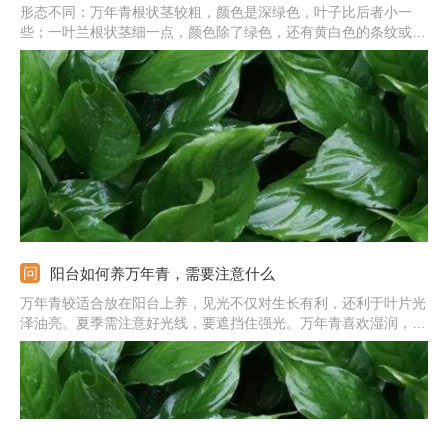
形态不同：万年青根状茎较粗，颜色是深绿色，叶子比后者小一
些；一叶兰根状茎细一点，颜色除了绿色，还有黄白色的条纹或是
斑点，要大一些。花朵不同：万年青是穗状花序，颜色是黄白色；
一叶兰是莲座状，花朵是紫色的。品种不同：前者属于天门冬科、
万年青属；后者是百合科、蜘蛛抱蛋属的植物。
阳台如何养万年青，需要注意什么
万年青较适合放在阳台上养，见光不仅对生长有利，还利于叶片光
泽油亮。夏季需注意好光线，要遮挡住强光。万年青喜欢湿润，平
常可2-3天浇次水，但是水分不能过多。生长时期每隔半个月施次
肥，冬季暂停施肥。温度保持在20-30℃左右，冬季要注意把控温
度，不能低于7摄氏度。