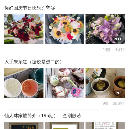
你好国庆节日快乐🎉💐🤗
11
13赞 4评论
入手朱顶红（据说是进口的）
3
9赞 25评论
仙人球家族简介（195期）—金刚般若