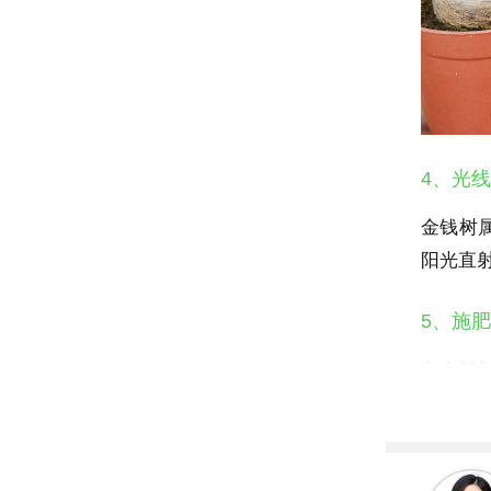
4、光线
金钱树
阳光直
5、施肥
在金钱
施肥。