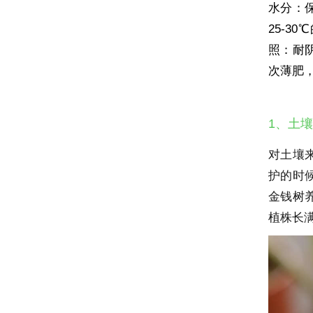
水分：
25-3
照：耐
次薄肥
1、土壤
对土壤
护的时
金钱树
植株长