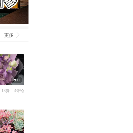
更多
11
13赞 4评论