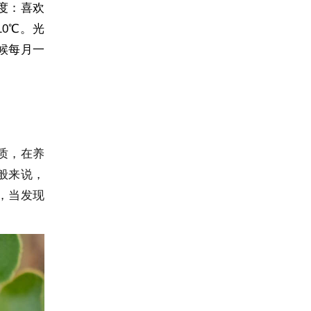
度：喜欢
10℃。光
候每月一
质，在养
般来说，
，当发现