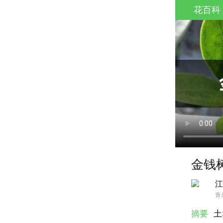
花百科
金钱
江
青
摘要
土