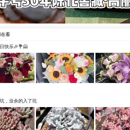
都在看
快乐🎉💐🤗
坑，业余的入了坑