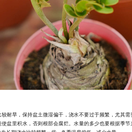
比较耐旱，保持盆土微湿偏干，浇水不要过于频繁，尤其需
能使盆里积水，否则根部会腐烂。水量的多少也要根据季节