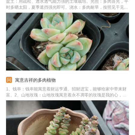
盆土：用疏松、透水透气能力强的土壤栽培。光照：多肉喜光，平
时多晒太阳，夏季遮挡强光即可。浇水：多肉耐旱，按照见干见湿
法浇水最好，夏冬季严格控水。温度：主要控制夏季和冬季的温
度，夏季加强通风，冬季搬到温暖处。施肥：春秋季最好每个月追
肥一次，选稀释的肥液，营养足长势更旺盛。
寓意吉祥的多肉植物
1、钱串：钱串能寓意着财运亨通、招财进宝，能够给家中带来财
富。2、山地玫瑰：山地玫瑰寓意着永不凋零的玫瑰是我的心，能
象征爱情。3、佛珠：佛珠能寓意着吉祥、如意，给人们带来好运
气。4、熊童子：熊童子的寓意是玲珑优雅，也有较好的观赏性。
5、其他植物：还有爱之蔓、心叶球兰、玉露、火祭、吸财树、红
宝石等。