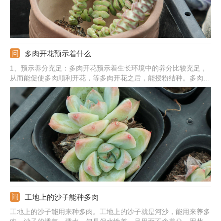
多肉开花预示着什么
1、预示养分充足：多肉开花预示着生长环境中的养分比较充足，
从而能促使多肉顺利开花，等多肉开花之后，能授粉结种。多肉的
种类很多，对于某一些多肉来说，开花预示着死亡，之后会逐渐衰
败，走向死亡。2、预示的精神：多肉开花能预示着一种好运和积
极向上的态度，也寓意着身体健康，生活顺利，还寓意着顽强的意
志力。
工地上的沙子能种多肉
工地上的沙子能用来种多肉。工地上的沙子就是河沙，能用来养多