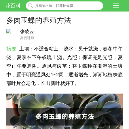
花百科
多肉玉蝶的养殖方法
张凌云
高级讲师
摘要
土壤：不适合粘土。浇水：见干就浇，春冬中午
浇，夏季在下午或晚上浇。光照：保证充足光照，夏
季正午要遮阴。通风与缓苗：将玉蝶种在潮湿的土壤
中，置于明亮通风处1~2周，逐渐增光，渐渐地植株底
部叶片会老化，长出新叶就好了。