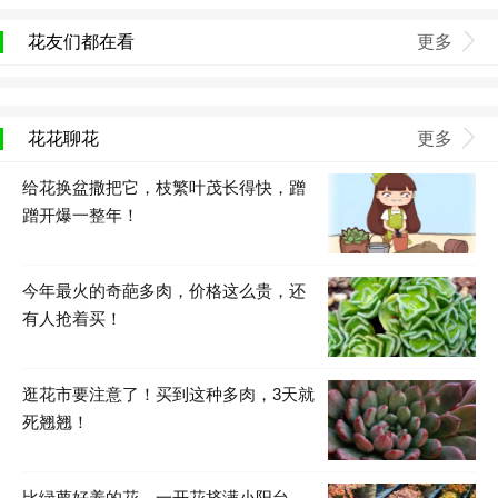
花友们都在看
更多
花花聊花
更多
给花换盆撒把它，枝繁叶茂长得快，蹭
蹭开爆一整年！
今年最火的奇葩多肉，价格这么贵，还
有人抢着买！
逛花市要注意了！买到这种多肉，3天就
死翘翘！
比绿萝好养的花，一开花挤满小阳台，