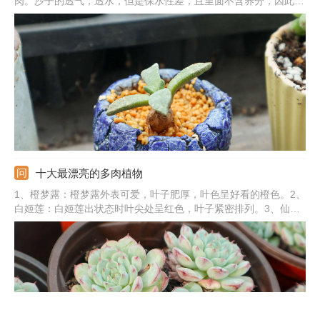
肉。沙子的透气，透水，但是保水性差，且里面不含养分，因此不
可用纯沙子。可在沙子中掺杂泥炭土、颗粒土，泥炭土中富含营
养，沙子和颗粒土可提高土壤的透气透水能力，从而可促使多肉植
物旺盛生长。
十大最漂亮的多肉植物
1、橙梦露：橙梦露外表可爱，叶子肥厚，叶色呈好看的橙色。2、
白姬莲：白姬莲出状态时叶尖处呈红色，叶子紧密排列。3、仙女
杯：仙女杯的叶片是白色，叶尖是有一定弧形的。4、红宝石：红
宝石叶色好看，外表通红，叶子排列呈莲花座。5、其他：还有碧
光环、静夜、蓝苹果、爱斯诺、唐印、奶酪。