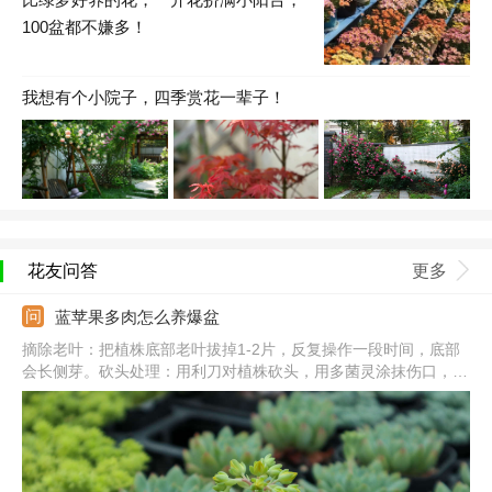
100盆都不嫌多！
我想有个小院子，四季赏花一辈子！
花友问答
更多
蓝苹果多肉怎么养爆盆
摘除老叶：把植株底部老叶拔掉1-2片，反复操作一段时间，底部
会长侧芽。砍头处理：用利刀对植株砍头，用多菌灵涂抹伤口，并
在阴凉通风处养。光照充足：把它放到向阳处，每天见光不少于5
个小时，夏季要避免暴晒。合理浇水：生长期保持土壤湿润，大型
植株可适当控水，保证良好的通风性。