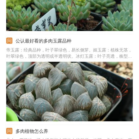
公认最好看的多肉玉露品种
帝玉露：经典品种，叶子翠绿色，易长侧芽。姬玉露：植株无茎，
叶翠绿色，顶部为透明或半透明状。冰灯玉露：叶子亮透，株型
大，生长紧凑，叶片饱满肥厚。宫灯玉露：顶部有细绒毛，叶片深
绿色，顶部有纹路。霓虹灯玉露：叶片为三角形，顶端有窗，大且
亮，绿色，光照充足为紫黑色。
多肉植物怎么养