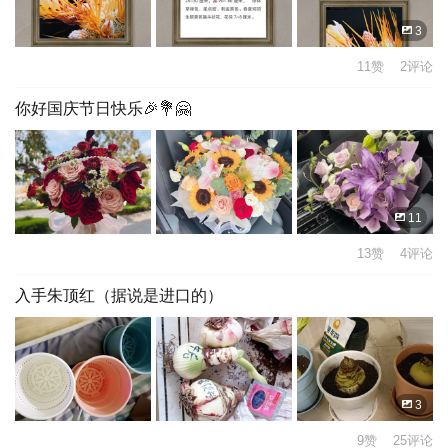
3
11赞 2评论
你好国庆节日快乐🎉💐🤗
11
13赞 4评论
入手朱顶红（据说是进口的）
3
9赞 25评论