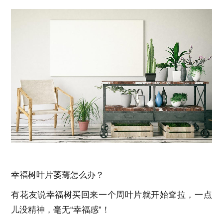
幸福树叶片萎蔫怎么办？
有花友说幸福树买回来一个周叶片就开始耷拉，一点
儿没精神，毫无“幸福感”！