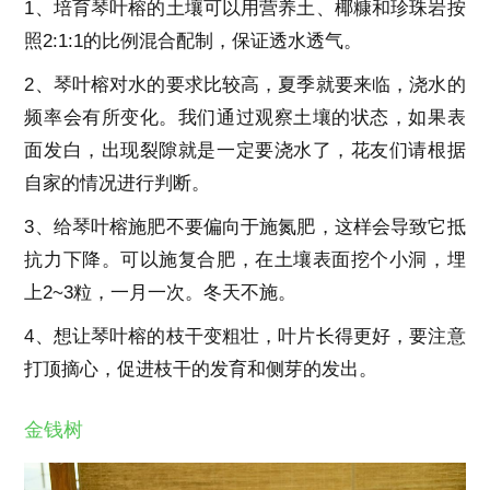
1、培育琴叶榕的土壤可以用营养土、椰糠和珍珠岩按
照2:1:1的比例混合配制，保证透水透气。
2、琴叶榕对水的要求比较高，夏季就要来临，浇水的
频率会有所变化。我们通过观察土壤的状态，如果表
面发白，出现裂隙就是一定要浇水了，花友们请根据
自家的情况进行判断。
3、给琴叶榕施肥不要偏向于施氮肥，这样会导致它抵
抗力下降。可以施复合肥，在土壤表面挖个小洞，埋
上2~3粒，一月一次。冬天不施。
4、想让琴叶榕的枝干变粗壮，叶片长得更好，要注意
打顶摘心，促进枝干的发育和侧芽的发出。
金钱树