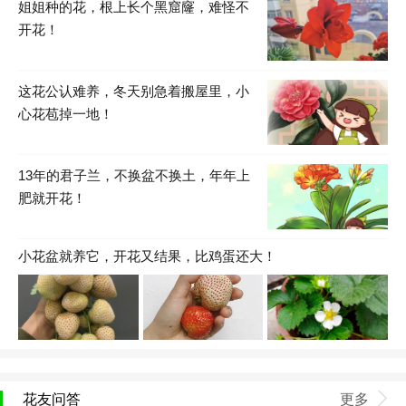
姐姐种的花，根上长个黑窟窿，难怪不
开花！
这花公认难养，冬天别急着搬屋里，小
心花苞掉一地！
13年的君子兰，不换盆不换土，年年上
肥就开花！
小花盆就养它，开花又结果，比鸡蛋还大！
花友问答
更多