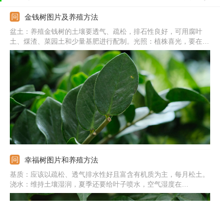
金钱树图片及养殖方法
盆土：养殖金钱树的土壤要透气、疏松，排石性良好，可用腐叶
土、煤渣、菜园土和少量基肥进行配制。光照：植株喜光，要在光
线良好处养，夏季要遮挡一半的光照，保证散光为宜，避免长期在
阴暗处养。温度：适宜其生长的温度是20-32℃，过冬温度不要低
于5℃，不然植株就会受到冻伤。
幸福树图片和养殖方法
基质：应该以疏松、透气排水性好且富含有机质为主，每月松土。
浇水：维持土壤湿润，夏季还要给叶子喷水，空气湿度在
70%~80%。光照：保证全日照或半阴环境，避免长期在阴暗处
养，也要避免暴晒。温度：控制养护温度在20~30℃，盛夏温度要
在30℃以下，过冬温度要在10℃。