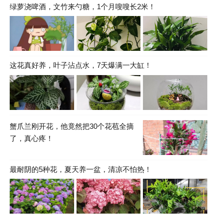
绿萝浇啤酒，文竹来勺糖，1个月嗖嗖长2米！
这花真好养，叶子沾点水，7天爆满一大缸！
蟹爪兰刚开花，他竟然把30个花苞全摘
了，真心疼！
最耐阴的5种花，夏天养一盆，清凉不怕热！