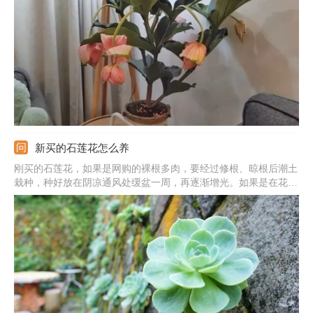
丝奢华之美。由于植株外表华丽，所以宝莲花的花语就代表着成熟
纯洁的美。
新买的石莲花怎么养
刚买的石莲花，如果是网购的裸根多肉，要经过修根、晾根后潮土
栽种，种好放在阴凉通风处缓盆一周，再逐渐增光。如果是在花
市、花店买的带盆多肉，可直接搬到南阳台晒太阳。平时等土干透
再浇水，尽可能增大昼夜温差，让石莲花快速上色，多多通风，避
免多肉发生黑腐的可能。