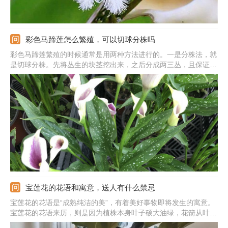
彩色马蹄莲怎么繁殖，可以切球分株吗
彩色马蹄莲繁殖的时候通常是用两种方法进行的。一是分株法，就
是切球分株。先将丛生的块茎挖出来，之后分成两三丛，且保证上
面要有两三个芽点，处理好后直接分开栽种就行。二是种球法，正
常分株后将小块经露地栽培，养护一两年可培育出花球，再将子球
种下覆土就行。
宝莲花的花语和寓意，送人有什么禁忌
宝莲花的花语是“成熟纯洁的美”，有着美好事物即将发生的寓意。
宝莲花的花语来历，则是因为植株本身叶子硕大油绿，花箭从叶间
抽出好似宝莲，给人一种雍容华贵之感，放在客厅能为家中增添一