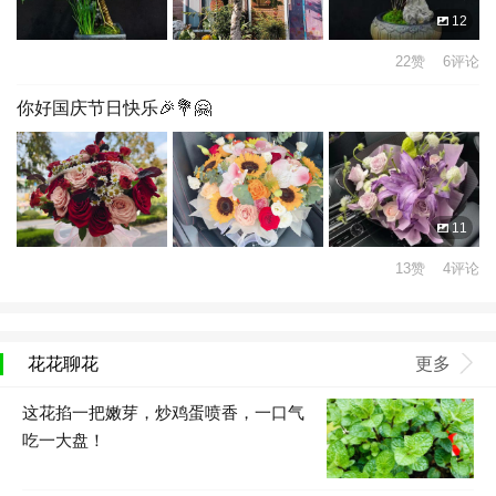
12
22赞 6评论
你好国庆节日快乐🎉💐🤗
11
13赞 4评论
花花聊花
更多
这花掐一把嫩芽，炒鸡蛋喷香，一口气
吃一大盘！