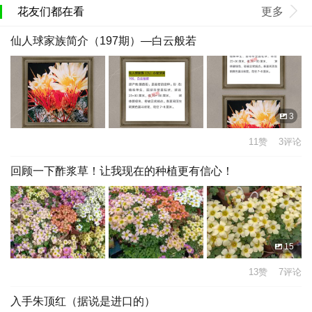
花友们都在看
更多
仙人球家族简介（197期）—白云般若
3
11赞 3评论
回顾一下酢浆草！让我现在的种植更有信心！
15
13赞 7评论
入手朱顶红（据说是进口的）