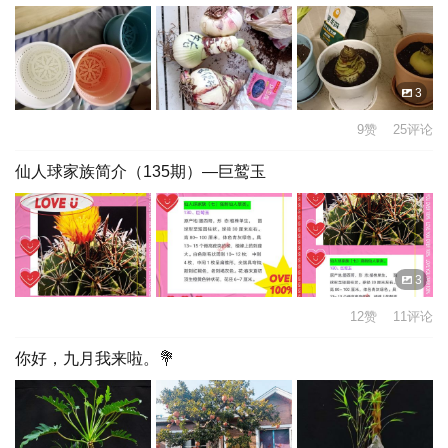
3
9赞 25评论
仙人球家族简介（135期）—巨鹫玉
3
12赞 11评论
你好，九月我来啦。💐