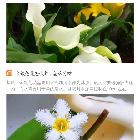
要加入适量的基肥。由于它喜湿润，所以日常浇水要勤，但不要把
水浇在叶鞘里，不然会使其腐烂。施肥通常两周一次，现蕾后要适
当追肥。植株开花后需要修剪一下，延长下次花期。
金银莲花怎么养，怎么分株
基质：金银莲花需要用底泥加清水作为基质。底泥需要选择肥力适
中的，而水需要用干净的清水。盆栽时水深需控制在10cm左右。
阳光：它喜阳，养殖时需提供给它充足的阳光照射。补水：在水分
减少的时候需要及时补充。除草：如果养殖金银莲花的水中长出了
杂草，需要及时清除。