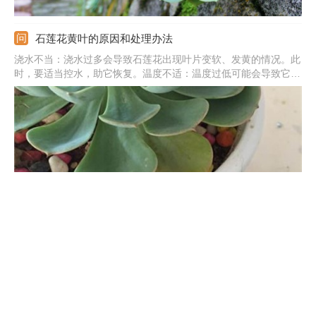
石莲花黄叶的原因和处理办法
浇水不当：浇水过多会导致石莲花出现叶片变软、发黄的情况。此
时，要适当控水，助它恢复。温度不适：温度过低可能会导致它出
现黄叶。此时，要将它移动到20度左右的温暖环境中养护。施肥不
当：施肥过多也会引发叶片枯黄。此时，要脱盆洗根，然后用没有
积肥的新土重新栽植。
新买的马蹄莲怎么养
刚买回来的马蹄莲需要先进行修剪，剪除其上生长状况不太好的枝
叶和枯萎发黄的花朵。然后要将它放在20℃左右，具有一定光照的
环境中进行养殖。夏季要进行遮阳工作。刚买回来的时候，不能因
为盆小就立即换盆。要等待3到4天左右它完全适应后再换一个更大