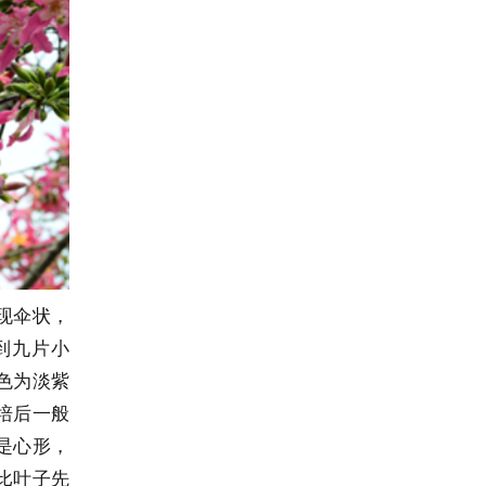
现伞状，
到九片小
色为淡紫
培后一般
是心形，
比叶子先