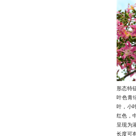
形态特
叶色青
叶，小
红色，
呈现为
长度可