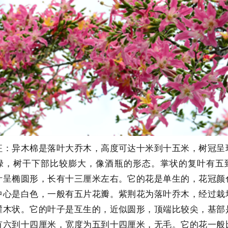
征：异木棉是落叶大乔木，高度可达十米到十五米，树冠呈
绿，树干下部比较膨大，像酒瓶的形态。掌状的复叶有五
叶呈椭圆形，长有十三厘米左右。它的花是单生的，花冠颜
中心是白色，一般有五片花瓣。紫荆花为落叶乔木，经过栽
灌木状。它的叶子是互生的，近似圆形，顶端比较尖，基部
有六到十四厘米，宽度为五到十四厘米，无毛。它的花一般