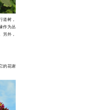
行道树，
缘作为丛
。另外，
它的花谢