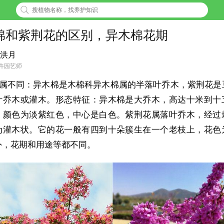
棉和紫荆花的区别，异木棉花期
洪月
卉园艺师
属不同：异木棉是木棉科异木棉属的半落叶乔木，紫荆花是
叶乔木或灌木。形态特征：异木棉是大乔木，高达十米到十
，颜色为淡紫红色，中心是白色。紫荆花属落叶乔木，经过
为灌木状。它的花一般有四到十朵簇生在一个老枝上，花色
外，花期和用途等都不同。