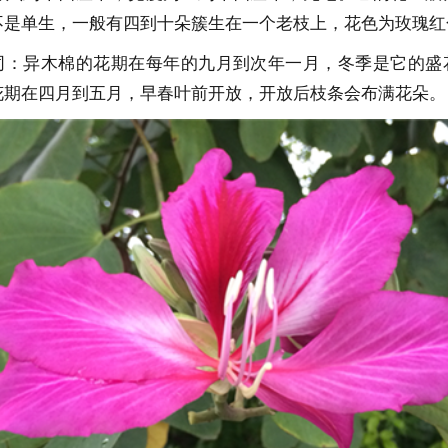
不是单生，一般有四到十朵簇生在一个老枝上，花色为玫瑰红
同：异木棉的花期在每年的九月到次年一月，冬季是它的盛
花期在四月到五月，早春叶前开放，开放后枝条会布满花朵。