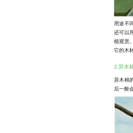
用途不
还可以
植观赏
它的木
2.异木
异木棉
后一般