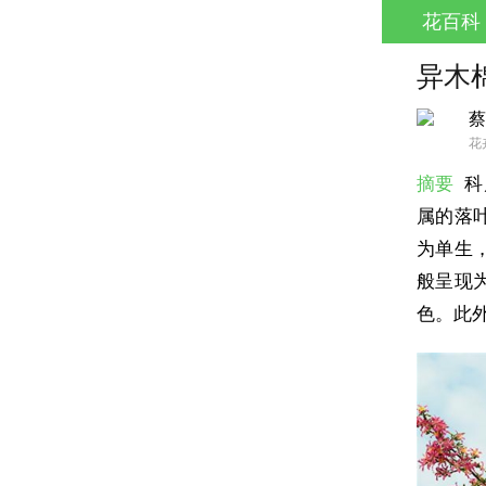
花百科
异木
蔡
花
摘要
科
属的落
为单生
般呈现
色。此