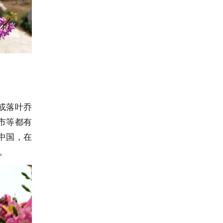
或落叶乔
市等都有
中国，在
。