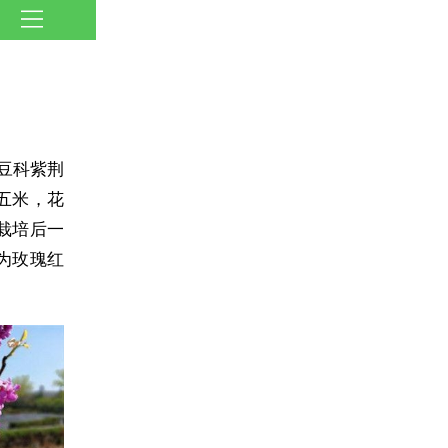
豆科紫荆
五米，花
栽培后一
为玫瑰红