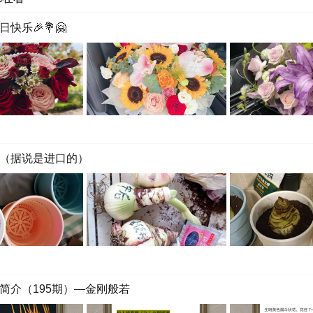
快乐🎉💐🤗
（据说是进口的）
简介（195期）—金刚般若