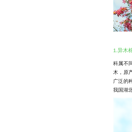
1.异
科属不
木，原
广泛的
我国湖