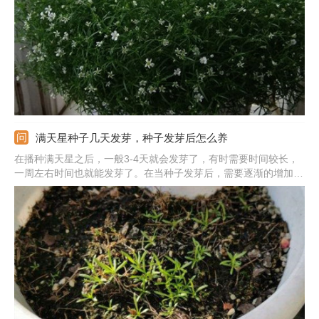
色、绿色、蓝色等。
满天星种子几天发芽，种子发芽后怎么养
在播种满天星之后，一般3-4天就会发芽了，有时需要时间较长，
一周左右时间也就能发芽了。在当种子发芽后，需要逐渐的增加光
照，但是不要晒强烈的阳光。土壤不能太干，要维持土壤的湿润
性。等小苗长出2片叶子，需要根据情况进行间苗，以免阻碍小苗
的正常生长。