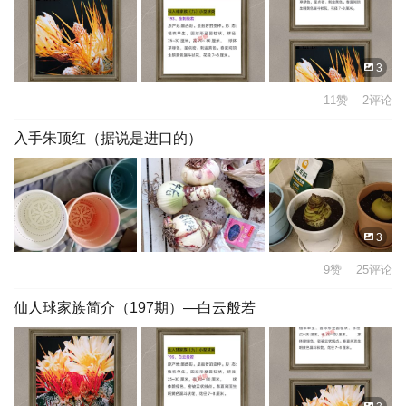
3
11赞 2评论
入手朱顶红（据说是进口的）
3
9赞 25评论
仙人球家族简介（197期）—白云般若