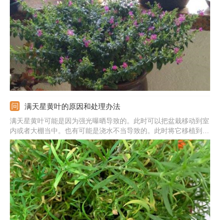
意施肥，前期以氮肥为主，后期补充磷钾肥。每天的光照时间不能
低于14小时。开花的时候轻拍，可以将其种子收集起来。
满天星黄叶的原因和处理办法
满天星黄叶可能是因为强光曝晒导致的。此时可以把盆栽移动到室
内或者大棚当中。也有可能是浇水不当导致的。此时将它移植到松
软湿润的新土中精心呵护即可恢复如初。还有可能是所用的药械残
余除草剂，对它造成了伤害。此时，应及时清理已经死亡的叶片，
然后移栽养护即可。