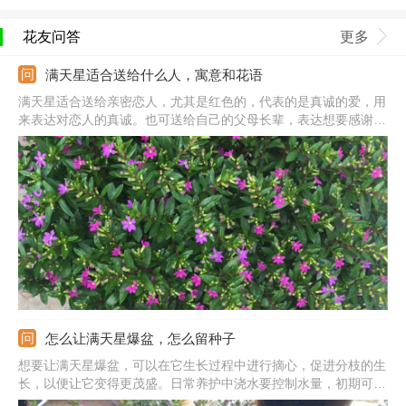
花友问答
更多
满天星适合送给什么人，寓意和花语
满天星适合送给亲密恋人，尤其是红色的，代表的是真诚的爱，用
来表达对恋人的真诚。也可送给自己的父母长辈，表达想要感谢对
方长时间的照顾。还可送给朋友同学，表达的是对逝去的青春的怀
念。此外，送给暗恋的人也不错，表达不敢倾诉的默默的爱。注意
它的花色朵，花色不同代表的意思不同，送人前要清楚每种颜色的
意思。
怎么让满天星爆盆，怎么留种子
想要让满天星爆盆，可以在它生长过程中进行摘心，促进分枝的生
长，以便让它变得更茂盛。日常养护中浇水要控制水量，初期可以
适当多浇，长成后就要减少浇水，以免引起植株徒长。另外还要注