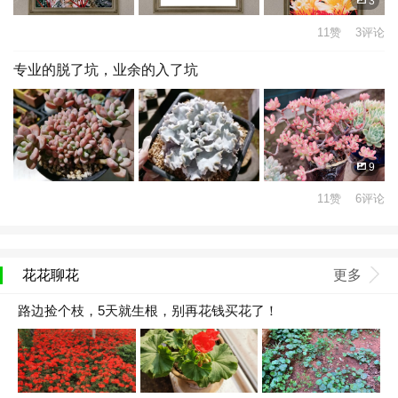
3
11赞 3评论
专业的脱了坑，业余的入了坑
9
11赞 6评论
花花聊花
更多
路边捡个枝，5天就生根，别再花钱买花了！