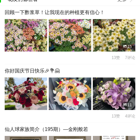
回顾一下酢浆草！让我现在的种植更有信心！
15
13赞 7评论
你好国庆节日快乐🎉💐🤗
11
13赞 4评论
仙人球家族简介（195期）—金刚般若