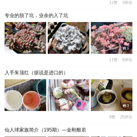
11赞 3评论
专业的脱了坑，业余的入了坑
9
11赞 6评论
入手朱顶红（据说是进口的）
3
9赞 25评论
仙人球家族简介（195期）—金刚般若