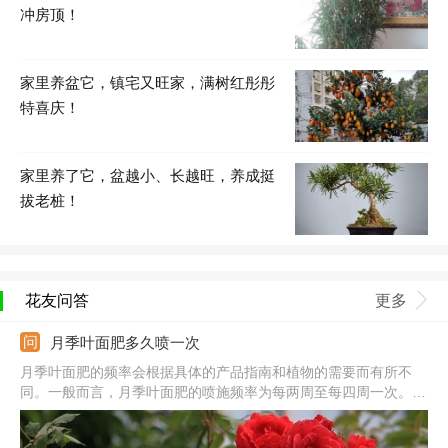
冲房顶！
家里养盆它，镇宅又旺家，满树红彤彤
特喜庆！
家里养了它，盆越小、长越旺，养成挺
拔老桩！
花友问答
更多
月季叶面肥多久喷一次
月季叶面肥的频率会根据具体的产品指南和植物的需要而有所不
同。一般而言，月季叶面肥的喷施频率为每两周至每四周一次。然
而，最好根据植物的生长状态、土壤质量和产品说明来确定最适合
的喷施频率。