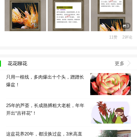
3
11赞 2评论
花花聊花
更多
只用一根线，多肉爆出十个头，蹭蹭长
爆盆！
25年的芦荟，长成胳膊粗大老桩，年年
开出“吉祥花”！
这盆花养20年，都没换过盆，3米高直