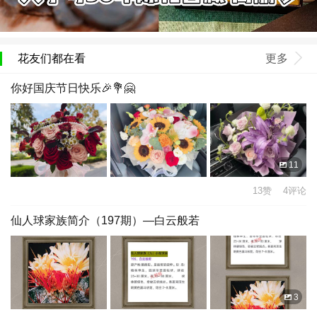
花友们都在看
更多
你好国庆节日快乐🎉💐🤗
11
13赞 4评论
仙人球家族简介（197期）—白云般若
3