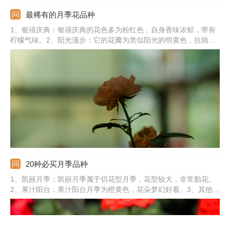
最稀有的月季花品种
1、银禧庆典：银禧庆典的花色多为粉红色，自身香味浓郁，带有
柠檬气味。2、阳光漫步：它的花瓣为类似阳光的明黄色，抗病能
力较好。3、红双喜：开花初期花心为乳白色，随着花朵绽放，外
缘的花瓣颜色鲜红。4、绿萼：绿萼的花瓣形状和花萼特别像。5、
加百利：加百利的花心为紫色，花瓣颜色为灰蓝、灰白色调。
20种必买月季品种
1、凯丽月季：凯丽月季属于切花型月季，花型较大，非常勤花。
2、果汁阳台：果汁阳台月季为橙黄色，花朵梦幻好看。3、其他品
种：还有美咲月季、瑞典女王、蜻蜓、绒球门廊、粉色伊芙伯爵、
汉密尔顿、大游行、卡罗拉、婚礼之路、朱丽叶、莫奈、流星王、
玲之妖精、真宙、蓝色风暴、海洋之歌。