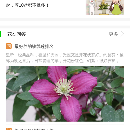
次，养10盆都不嫌多！
花友问答
更多
最好养的铁线莲排名
皇帝：经典品种，喜温和光照，光照充足开花状态好。约瑟芬：被
称为铁之皇后，日常管理简单，开花粉红色。幻紫：很好养护，但
不耐严寒，冬季应该适当保暖。水晶喷泉：生长速度快，适合盆栽
养，不适合强剪。总统：不但好养，而且还很皮实，对生长环境要
求低。