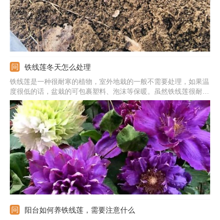
铁线莲冬天怎么处理
铁线莲是一种很耐寒的植物，室外地栽的一般不需要处理，如果温
度很低的话，盆栽的可包裹塑料、泡沫等保暖。虽然铁线莲很耐
寒，但阳光方面要保持好，移到光线好的向阳处，补充足够的阳
光。冬季温度偏低，植株会处在休眠阶段，水肥施加要减少。冬季
是修剪的好时期，可趁此时去除掉枯枝、烂枝、瘦弱枝等。
阳台如何养铁线莲，需要注意什么