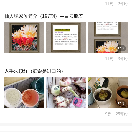
11赞 2评论
仙人球家族简介（197期）—白云般若
3
11赞 3评论
入手朱顶红（据说是进口的）
3
9赞 25评论