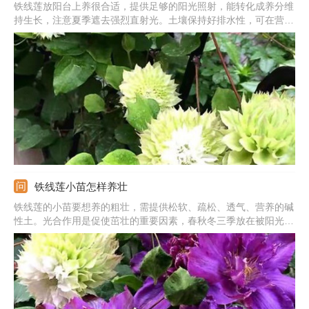
铁线莲放阳台上养很合适，提供足够的阳光照射，能转化成养分维
持生长，注意夏季遮去强烈直射光。土壤保持好排水性，可在营养
土中混合珍珠岩、沙土。根据生长定期给水，不能施水太多。每隔
半个月施一次腐熟的肥料，普通的有机肥就可以。温度保持在20℃
左右，冬季要注意防寒。
铁线莲小苗怎样养壮
铁线莲的小苗要想养的粗壮，需提供松软、疏松、透气、营养的碱
性土。光合作用是促使茁壮的重要因素，春秋冬三季放在被阳光照
射到的地方，每天至少保证六小时以上的阳光。还需要适当的添加
肥料，每隔半个月施次稀薄的肥料。还要维持好适宜的温度，夏季
和冬季采取好措施。