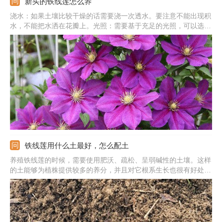
新买的铁线莲怎么养
浇水：如果土壤比较干燥的话需要浇一次透水。要注意不能出现积
水，不能把水洒在花瓣上。光照：需要基于充足的光照，可以选择
放在室外向阳处进行养殖。换盆：3天左右才能更换新盆，要选择
透气透水性能良好的花盆，将其连同根部原本的土球一同移栽至新
的花盆当中。
铁线莲用什么土最好，怎么配土
养殖铁线莲的时候，需要使用肥沃、疏松、呈弱碱性的土壤。这样
的土能够为植株提供较多的养分，并且对它根系生长也很有好处。
可以将腐叶土、园土、泥炭土混合起来作为培养土，再加入适量的
草木灰将酸碱度调节至弱碱性。也可以用三份园土、三份蚯蚓粪
土、三份泥炭土、一份陶粒和少量草木灰来配制成养它的土壤。