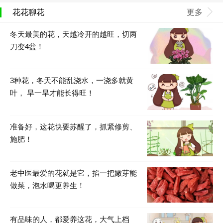
花花聊花
更多
冬天最美的花，天越冷开的越旺，切两
刀变4盆！
3种花，冬天不能乱浇水，一浇多就黄
叶， 旱一旱才能长得旺！
准备好，这花快要苏醒了，抓紧修剪、
施肥！
老中医最爱的花就是它，掐一把嫩芽能
做菜，泡水喝更养生！
有品味的人，都爱养这花，大气上档