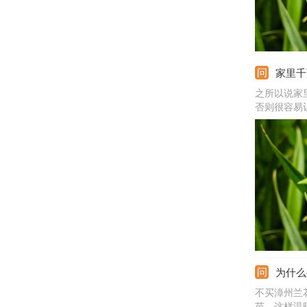
家里千
之所以说家
否则很容易
用的兰花植
资材，让很
为什么
不买漳州兰
苗，这样温