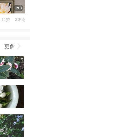
3
11赞 3评论
更多