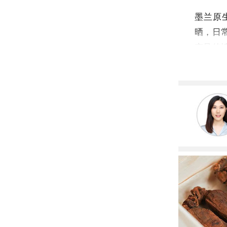
墨兰原
晒，日
充足的
置，夏