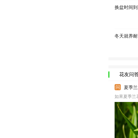
换盆时间到
冬天就养耐
花友问
夏季兰
如果夏季兰