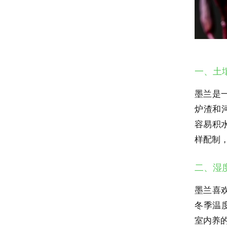
一、土
墨兰是
炉渣和河
容易积
样配制
二、湿
墨兰喜欢
冬季温
室内养