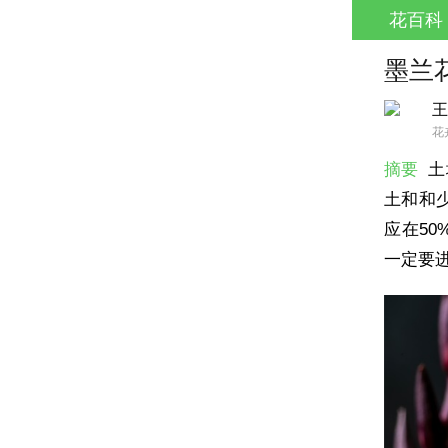
花百科
墨兰
王
花
摘要
土
土和和少
应在5
一定要