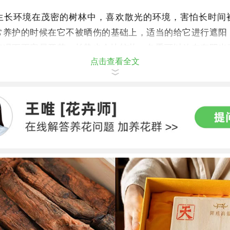
生长环境在茂密的树林中，喜欢散光的环境，害怕长时间
常养护的时候在它不被晒伤的基础上，适当的给它进行遮阳
情况下更容易开花，长势也会比较壮。冬季可以放在有阳光
点击查看全文
季必须遮阳，否则很容易晒伤它的叶片。