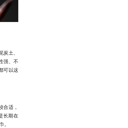
泥炭土、
气性强、不
都可以这
较合适，
是长期在
巾。