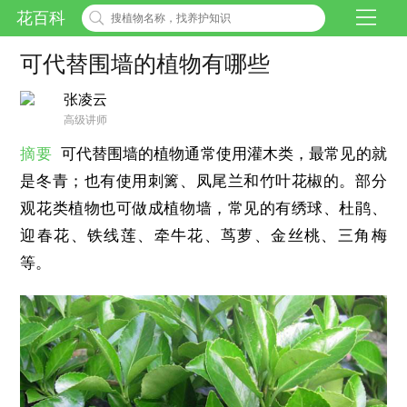
花百科
可代替围墙的植物有哪些
张凌云
高级讲师
摘要
可代替围墙的植物通常使用灌木类，最常见的就
是冬青；也有使用刺篱、凤尾兰和竹叶花椒的。部分
观花类植物也可做成植物墙，常见的有绣球、杜鹃、
迎春花、铁线莲、牵牛花、茑萝、金丝桃、三角梅
等。