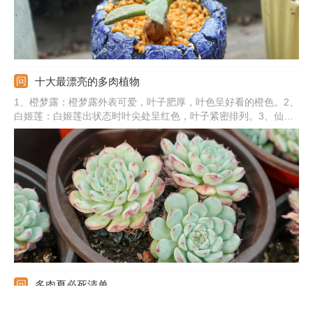
十大最漂亮的多肉植物
1、橙梦露：橙梦露外表可爱，叶子肥厚，叶色呈好看的橙色。2、
白姬莲：白姬莲出状态时叶尖处呈红色，叶子紧密排列。3、仙女
杯：仙女杯的叶片是白色，叶尖是有一定弧形的。4、红宝石：红
宝石叶色好看，外表通红，叶子排列呈莲花座。5、其他：还有碧
光环、静夜、蓝苹果、爱斯诺、唐印、奶酪。
多肉夏必死清单
1、静夜：静夜的叶子紧凑，排列成美丽的莲座状，夏季养殖时应