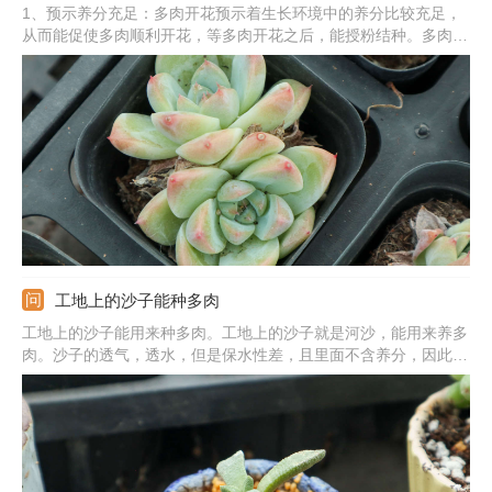
1、预示养分充足：多肉开花预示着生长环境中的养分比较充足，
从而能促使多肉顺利开花，等多肉开花之后，能授粉结种。多肉的
种类很多，对于某一些多肉来说，开花预示着死亡，之后会逐渐衰
败，走向死亡。2、预示的精神：多肉开花能预示着一种好运和积
极向上的态度，也寓意着身体健康，生活顺利，还寓意着顽强的意
志力。
工地上的沙子能种多肉
工地上的沙子能用来种多肉。工地上的沙子就是河沙，能用来养多
肉。沙子的透气，透水，但是保水性差，且里面不含养分，因此不
可用纯沙子。可在沙子中掺杂泥炭土、颗粒土，泥炭土中富含营
养，沙子和颗粒土可提高土壤的透气透水能力，从而可促使多肉植
物旺盛生长。