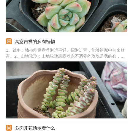
寓意吉祥的多肉植物
1、钱串：钱串能寓意着财运亨通、招财进宝，能够给家中带来财
富。2、山地玫瑰：山地玫瑰寓意着永不凋零的玫瑰是我的心，能
象征爱情。3、佛珠：佛珠能寓意着吉祥、如意，给人们带来好运
气。4、熊童子：熊童子的寓意是玲珑优雅，也有较好的观赏性。
5、其他植物：还有爱之蔓、心叶球兰、玉露、火祭、吸财树、红
宝石等。
多肉开花预示着什么