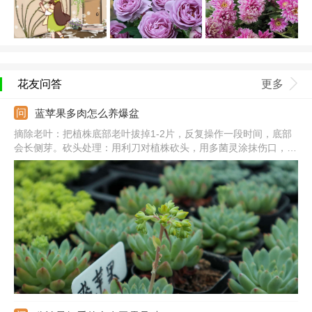
花友问答
更多
蓝苹果多肉怎么养爆盆
摘除老叶：把植株底部老叶拔掉1-2片，反复操作一段时间，底部
会长侧芽。砍头处理：用利刀对植株砍头，用多菌灵涂抹伤口，并
在阴凉通风处养。光照充足：把它放到向阳处，每天见光不少于5
个小时，夏季要避免暴晒。合理浇水：生长期保持土壤湿润，大型
植株可适当控水，保证良好的通风性。