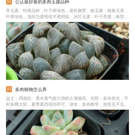
公认最好看的多肉玉露品种
帝玉露：经典品种，叶子翠绿色，易长侧芽。姬玉露：植株无茎，
叶翠绿色，顶部为透明或半透明状。冰灯玉露：叶子亮透，株型
大，生长紧凑，叶片饱满肥厚。宫灯玉露：顶部有细绒毛，叶片深
绿色，顶部有纹路。霓虹灯玉露：叶片为三角形，顶端有窗，大且
亮，绿色，光照充足为紫黑色。
多肉植物怎么养
盆土：用疏松、透水透气能力强的土壤栽培。光照：多肉喜光，平
时多晒太阳，夏季遮挡强光即可。浇水：多肉耐旱，按照见干见湿
法浇水最好，夏冬季严格控水。温度：主要控制夏季和冬季的温
度，夏季加强通风，冬季搬到温暖处。施肥：春秋季最好每个月追
肥一次，选稀释的肥液，营养足长势更旺盛。