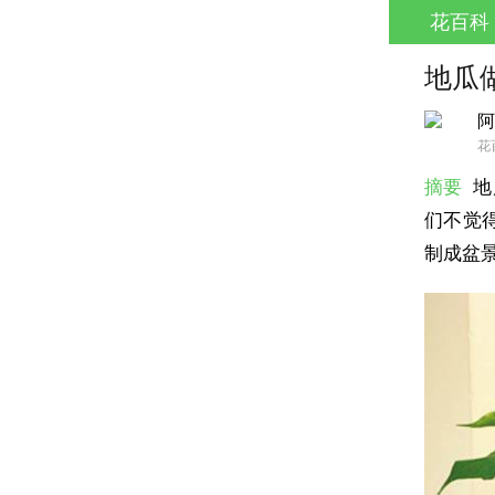
花百科
地瓜
阿
花
摘要
地
们不觉
制成盆