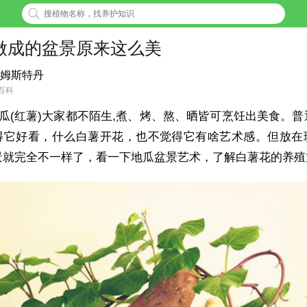
做成的盆景原来这么美
姆斯特丹
百科
瓜(红薯)大家都不陌生,煮、烤、熬、晒皆可烹饪出美食。普
得它好看，什么白薯开花，也不觉得它有啥艺术感。但放在
景就完全不一样了，看一下地瓜盆景艺术，了解白薯花的养殖