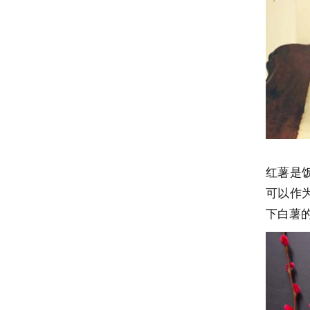
红薯是
可以作
下白薯