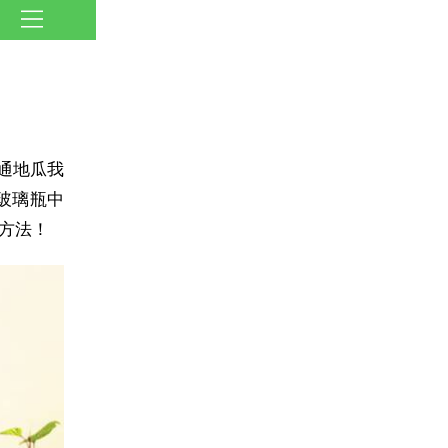
通地瓜我
玻璃瓶中
方法！