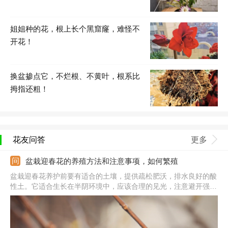
姐姐种的花，根上长个黑窟窿，难怪不
开花！
换盆掺点它，不烂根、不黄叶，根系比
拇指还粗！
花友问答
更多
盆栽迎春花的养殖方法和注意事项，如何繁殖
盆栽迎春花养护前要有适合的土壤，提供疏松肥沃，排水良好的酸
性土。它适合生长在半阴环境中，应该合理的见光，注意避开强
光。生长期要保持好湿润，夏季蒸发速度快，应多浇水灌溉。上盆
栽种时加几块蹄片作为基肥，之后生长中少量施加有机肥。还需要
合理的修剪，也能防治病虫害。