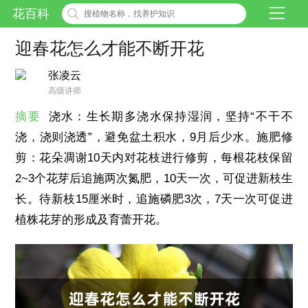
花百科
迎春花怎么才能不断开花
张凌云
高级讲师
摘要
浇水：生长期多浇水保持湿润，坚持“不干不
浇，浇则浇透”，避免盆土积水，9月后少水。施肥修
剪：花朵凋谢10天内对花枝进行修剪，每根花枝保留
2~3个花芽后追施两次氮肥，10天一次，可促进新枝生
长。待新枝15厘米时，追施磷肥3次，7天一次可促进
植株花芽的形成及育蕾开花。