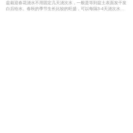
盆栽迎春花浇水不用固定几天浇次水，一般是等到盆土表面发干发
白后给水。春秋的季节生长比较的旺盛，可以每隔3-4天浇次水。
夏季的气温比较高，蒸发比较的快，每一天早晚都各浇次水。冬季
气温降低后，会逐渐进入到休眠期，对水分的需求变少，可间隔15
天左右给水一次。
迎春花的特点
迎春花通常在2-4月盛开，由于在冬春之际开放，所以有了迎春的
名字。它的花瓣有5-6片，颜色也只有黄色。开花之后才会长出叶
子，通常是对生的复叶，但也有单叶。除了观赏之外，它还有一定
的药用价值，可以治疗发汗等疾病。虽然和连翘很像，但花瓣数量
和枝条颜色略有区别。