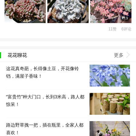
9
11赞 6评论
花花聊花
更多
这花真奇葩，长得像土豆，开花像铃
铛，满屋子香味！
“富贵竹”种大门口，长到3米高，路人都
惊呆！
路边野草拽一把，插在瓶里，全家人都
喜欢！