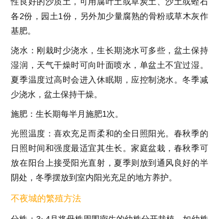
性良好的沙质土，可用腐叶土或草炭土、沙土或蛭石
各2
份，园土
1
份，另外加少量腐熟的骨粉或草木灰作
基肥。
浇水：刚栽时少浇水，生长期浇水可多些，盆土保持
湿润，天气干燥时可向叶面喷水，单盆土不宜过湿。
夏季温度过高时会进入休眠期，应控制浇水。冬季减
少浇水，盆土保持干燥。
施肥：生长期每半月施肥1
次。
光照温度：喜欢充足而柔和的全日照阳光。春秋季的
日照时间和强度最适宜其生长。家庭盆栽，春秋季可
放在阳台上接受阳光直射，夏季则放到通风良好的半
阴处，冬季摆放到室内阳光充足的地方养护。
不夜城的繁殖方法