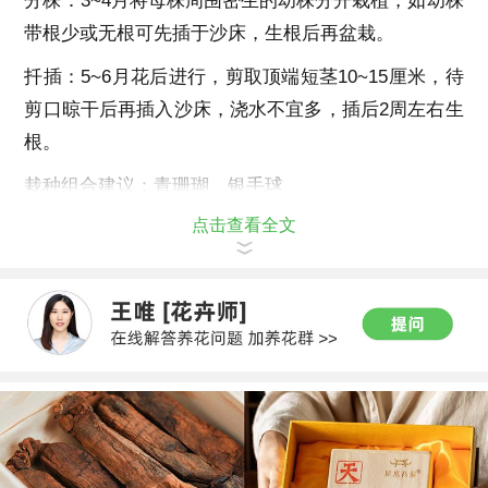
分株：3~4
月将母株周围密生的幼株分开栽植，如幼株
带根少或无根可先插于沙床，生根后再盆栽。
扦插：5~6
月花后进行，剪取顶端短茎
10~15
厘米，待
剪口晾干后再插入沙床，浇水不宜多，插后
2
周左右生
根。
栽种组合建议：青珊瑚、银手球
点击查看全文
补充：不夜城淋雨后，叶片容易发黄腐烂。