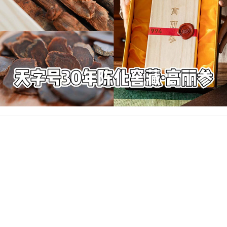
问
不夜城芦荟和开普芦荟的区别
叶子区别：不夜城芦荟的叶子呈肉质，颜色呈绿色，叶片呈披针
形；开普芦荟叶子长2米，宽30厘米，叶缘和叶背具有尖锐的刺。
花朵区别：不夜城芦荟小花呈筒形，橙红色；开普芦荟圆锥状花
序，颜色呈淡红色或黄绿色。
问
不夜城芦荟怎么干叶子
不夜城芦荟出现干叶子，可能是因为长时间不给水，盆土中处于
干燥的状态，这样根部就会缺水，叶子自然会发干，适当添水就
可以缓解。也可能是周边的生长环境中过于干燥，湿度比较的