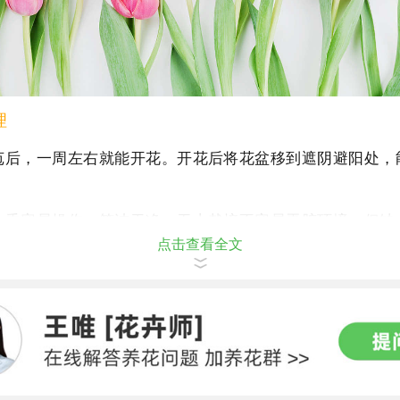
理
苞后，一周左右就能开花。开花后将花盆移到遮阴避阳处，
金香容易操作，简洁干净。无土栽培不容易弄脏环境。但缺
点击查看全文
球只能使用一次。并且养护中换水不要太勤，注意保护根系。