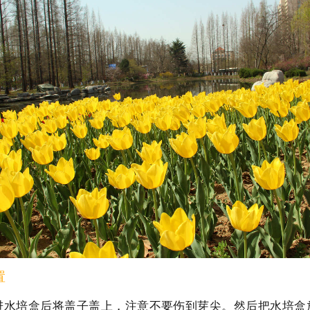
置
进水培盒后将盖子盖上，注意不要伤到芽尖。然后把水培盒