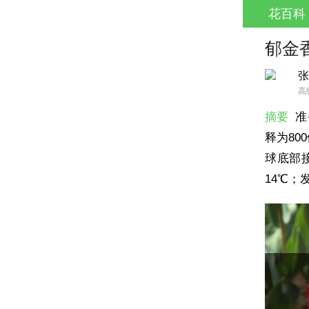
花百科
郁金
张
高
摘要
准
释为8
球底部
14℃；