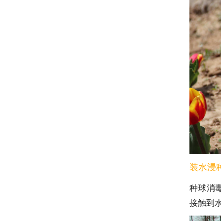
装水浸
种球消
接触到