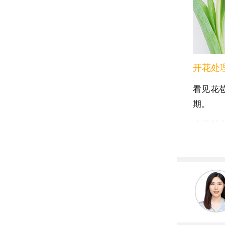
开花处
看见花
期。
水培郁
的话种