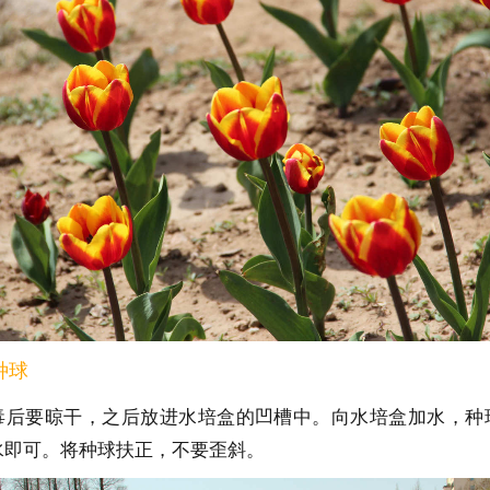
种球
毒后要晾干，之后放进水培盒的凹槽中。向水培盒加水，种
水即可。将种球扶正，不要歪斜。