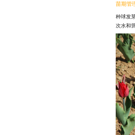
苗期管
种球发
次水和