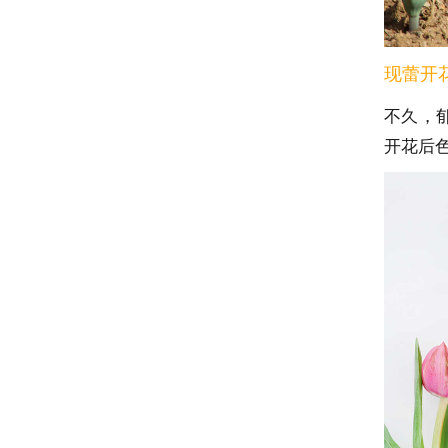
现蕾开
不久，
开花后