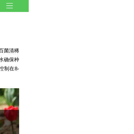
百菌清稀
水确保种
制在8-