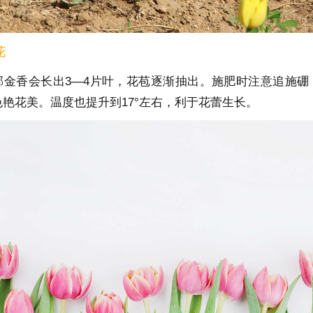
花
郁金香会长出3—4片叶，花苞逐渐抽出。施肥时注意追施硼
色艳花美。温度也提升到17°左右，利于花蕾生长。