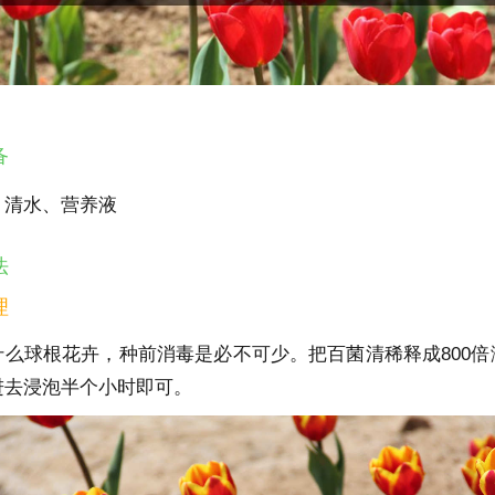
备
、清水、营养液
法
理
什么球根花卉，种前消毒是必不可少。把百菌清稀释成800倍
进去浸泡半个小时即可。