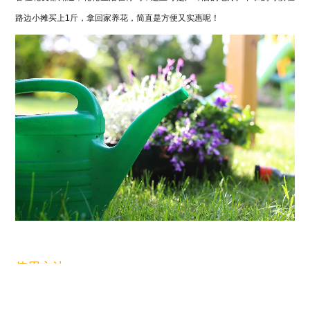
路边小摊买上1斤，拿回家养花，简直是方便又实惠呢！
使用方法：
1、只要是观叶类的花卉，比如绿萝、君子兰、龟背竹