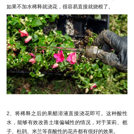
如果不加水稀释就浇花，很容易直接就烧根了。
2、将稀释之后的果醋溶液直接浇花即可。这种酸性
水，能够有效改善土壤偏碱性的情况，对于茉莉、栀
子、杜鹃、米兰等喜酸性的花卉都有很好的效果。