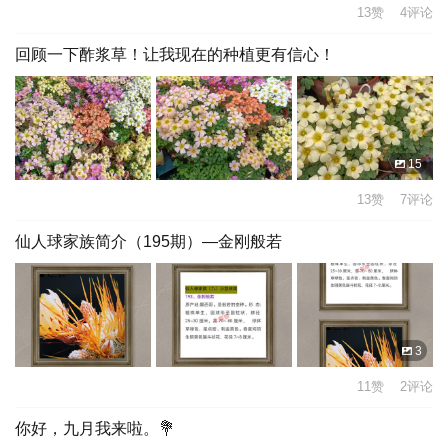
13赞 4评论
回顾一下酢浆草！让我现在的种植更有信心！
15
13赞 7评论
仙人球家族简介（195期）—金刚般若
3
11赞 2评论
你好，九月我来啦。💐