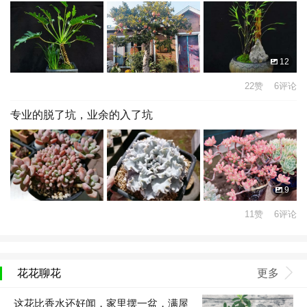
12
22赞 6评论
专业的脱了坑，业余的入了坑
9
11赞 6评论
花花聊花
更多
这花比香水还好闻，家里摆一盆，满屋