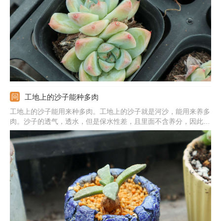
极向上的态度，也寓意着身体健康，生活顺利，还寓意着顽强的意
志力。
工地上的沙子能种多肉
工地上的沙子能用来种多肉。工地上的沙子就是河沙，能用来养多
肉。沙子的透气，透水，但是保水性差，且里面不含养分，因此不
可用纯沙子。可在沙子中掺杂泥炭土、颗粒土，泥炭土中富含营
养，沙子和颗粒土可提高土壤的透气透水能力，从而可促使多肉植
物旺盛生长。