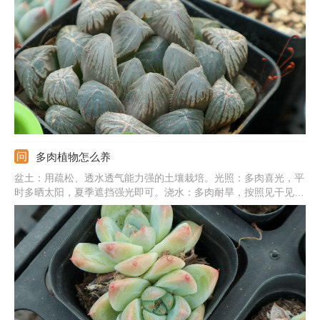
绿色，顶部有纹路。霓虹灯玉露：叶片为三角形，顶端有窗，大且
亮，绿色，光照充足为紫黑色。
多肉植物怎么养
盆土：用疏松、透水透气能力强的土壤栽培。光照：多肉喜光，平
时多晒太阳，夏季遮挡强光即可。浇水：多肉耐旱，按照见干见湿
法浇水最好，夏冬季严格控水。温度：主要控制夏季和冬季的温
度，夏季加强通风，冬季搬到温暖处。施肥：春秋季最好每个月追
肥一次，选稀释的肥液，营养足长势更旺盛。