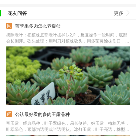
花友问答
更多
蓝苹果多肉怎么养爆盆
摘除老叶：把植株底部老叶拔掉1-2片，反复操作一段时间，底部
会长侧芽。砍头处理：用利刀对植株砍头，用多菌灵涂抹伤口，并
在阴凉通风处养。光照充足：把它放到向阳处，每天见光不少于5
个小时，夏季要避免暴晒。合理浇水：生长期保持土壤湿润，大型
植株可适当控水，保证良好的通风性。
公认最好看的多肉玉露品种
帝玉露：经典品种，叶子翠绿色，易长侧芽。姬玉露：植株无茎，
叶翠绿色，顶部为透明或半透明状。冰灯玉露：叶子亮透，株型
大，生长紧凑，叶片饱满肥厚。宫灯玉露：顶部有细绒毛，叶片深