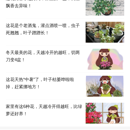
飘香去异味！
这花是个老酒鬼，灌点酒喷一喷，虫子
死翘翘，叶子蹭蹭长！
冬天最美的花，天越冷开的越旺，切两
刀变4盆！
这花天热“中暑”了，叶子枯萎哗啦啦
掉，赶紧挪地方！
家里有这6种花，天越冷开得越旺，比绿
萝还好养！