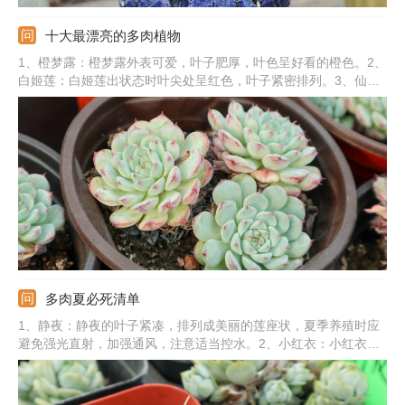
十大最漂亮的多肉植物
1、橙梦露：橙梦露外表可爱，叶子肥厚，叶色呈好看的橙色。2、
白姬莲：白姬莲出状态时叶尖处呈红色，叶子紧密排列。3、仙女
杯：仙女杯的叶片是白色，叶尖是有一定弧形的。4、红宝石：红
宝石叶色好看，外表通红，叶子排列呈莲花座。5、其他：还有碧
光环、静夜、蓝苹果、爱斯诺、唐印、奶酪。
多肉夏必死清单
1、静夜：静夜的叶子紧凑，排列成美丽的莲座状，夏季养殖时应
避免强光直射，加强通风，注意适当控水。2、小红衣：小红衣夏
季栽培难度较大，不耐水湿。3、玉蝶：玉蝶在夏季湿度大，通风
性差的环境中容易黑腐。4、劳尔：劳尔在夏季会掉叶子、化水、
黑腐。5、其他：还有福娘、乌木、虹之玉、乙女心、白熊、黄熊