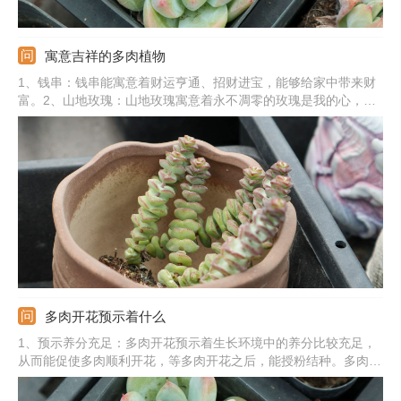
寓意吉祥的多肉植物
1、钱串：钱串能寓意着财运亨通、招财进宝，能够给家中带来财
富。2、山地玫瑰：山地玫瑰寓意着永不凋零的玫瑰是我的心，能
象征爱情。3、佛珠：佛珠能寓意着吉祥、如意，给人们带来好运
气。4、熊童子：熊童子的寓意是玲珑优雅，也有较好的观赏性。
5、其他植物：还有爱之蔓、心叶球兰、玉露、火祭、吸财树、红
宝石等。
多肉开花预示着什么
1、预示养分充足：多肉开花预示着生长环境中的养分比较充足，
从而能促使多肉顺利开花，等多肉开花之后，能授粉结种。多肉的
种类很多，对于某一些多肉来说，开花预示着死亡，之后会逐渐衰
败，走向死亡。2、预示的精神：多肉开花能预示着一种好运和积