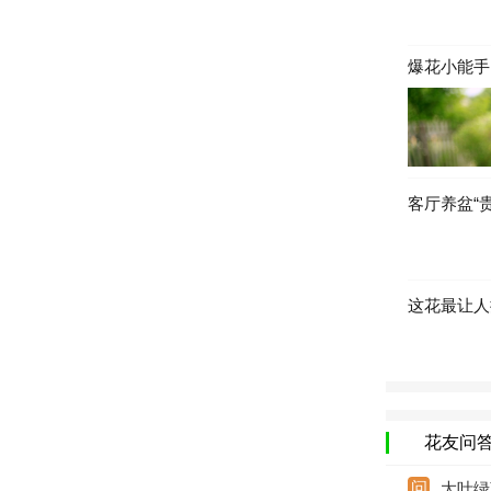
爆花小能手
客厅养盆“
这花最让人
花友问
大叶绿