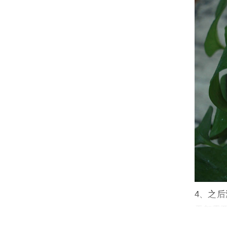
4、之
天都需