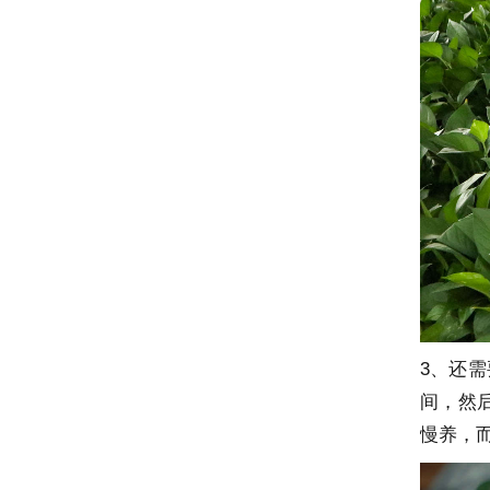
3、还
间，然
慢养，