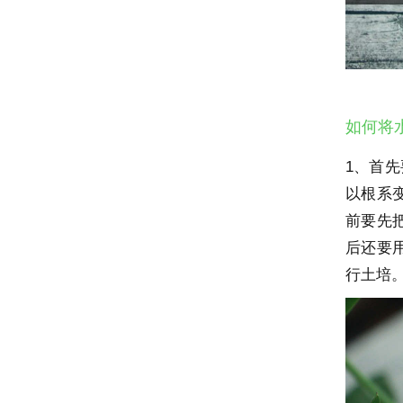
如何将
1、首
以根系
前要先
后还要
行土培