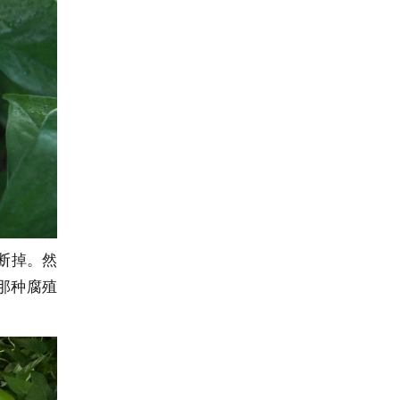
断掉。然
那种腐殖