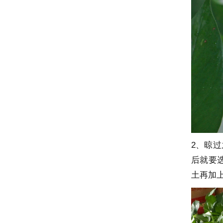
2、晾
后就要
土再加上