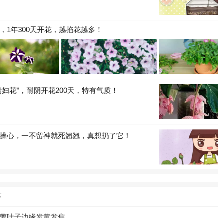
，1年300天开花，越掐花越多！
贵妇花”，耐阴开花200天，特有气质！
操心，一不留神就死翘翘，真想扔了它！
答
萝叶子边缘发黄发焦