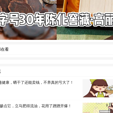
都在看
花
越健康，晒干了还能卖钱，不养真的亏大了！
掺点它，立马肥得流油，花用了蹭蹭开爆！