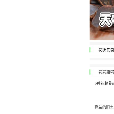
花友们
花花聊
6种花越养
换盆的旧土