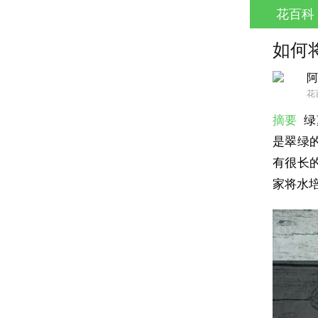
花百科
如何
阿
花
摘要
绿
是翠绿
有很长
家将水