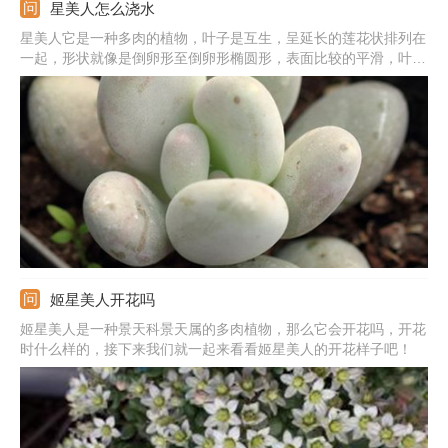
星美人怎么浇水
星美人它是一种多肉的植物，叶子是互生，呈延长的莲花状排列在
一起，形状就像是倒卵形至倒卵形椭圆形，表面比较的平滑，叶子
的颜色有泛蓝色的灰色到淡紫色是不等的。表面上面还被覆盖着一
层白粉。花瓣是椭圆形的，有紫红色或者红色。花药是淡黄色的。
一般我们都比较喜欢养它，那在养它的时候该怎么浇水呢，一起来
看看。
姬星美人开花吗
姬星美人是一种景天科景天属的多肉植物，那么它会开花吗，开花
时什么样的，接下来我们就一起来看看姬星美人的开花样子吧！