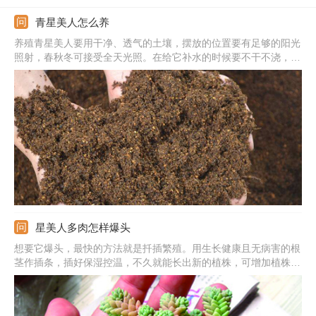
青星美人怎么养
养殖青星美人要用干净、透气的土壤，摆放的位置要有足够的阳光
照射，春秋冬可接受全天光照。在给它补水的时候要不干不浇，夏
天养殖可以一周浇水一次，冬季需要控水。在养殖期间应及时检
查，若有病虫应该及时用药。
星美人多肉怎样爆头
想要它爆头，最快的方法就是扦插繁殖。用生长健康且无病害的根
茎作插条，插好保湿控温，不久就能长出新的植株，可增加植株的
密度。此外，平时养护时也要注意方法，提供更适宜的生长环境，
植株长得更健壮，旺盛，更能实现爆头。