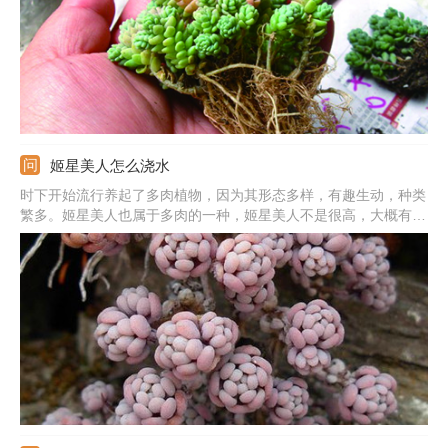
姬星美人怎么浇水
时下开始流行养起了多肉植物，因为其形态多样，有趣生动，种类
繁多。姬星美人也属于多肉的一种，姬星美人不是很高，大概有五
至十厘米左右，一株分很多茎，茎又分很多枝，叶片属于圆圆的卵
形。如果养法得当，会在春季的时候开出淡粉色的小花。多肉植物
一般浇水浇好了，也就很容易养殖了，这种肉肉如何浇水呢？下面
给花友们讲解下。