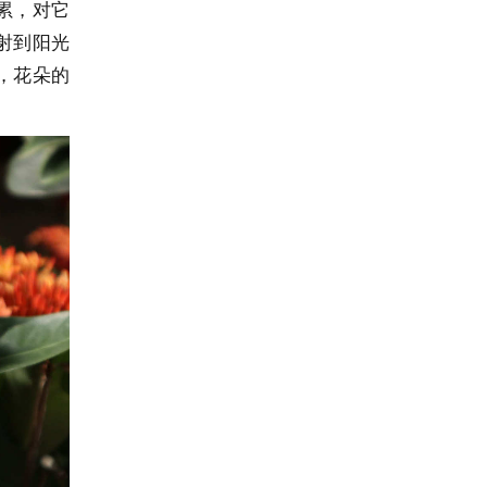
累，对它
射到阳光
，花朵的