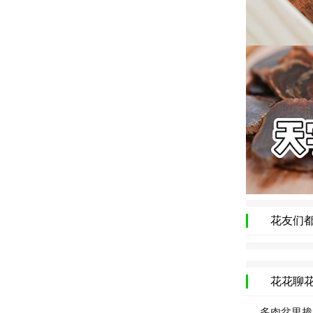
花友们
花花聊
多肉盆里掺