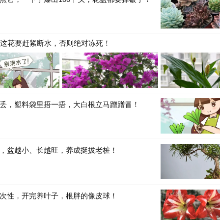
，这花要赶紧断水，否则绝对冻死！
丢，塑料袋里捂一捂，大白根立马蹭蹭冒！
，盆越小、长越旺，养成挺拔老桩！
次性，开完养叶子，根胖的像皮球！