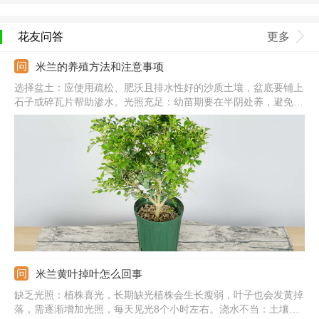
花友问答
更多
米兰的养殖方法和注意事项
选择盆土：应使用疏松、肥沃且排水性好的沙质土壤，盆底要铺上
石子或碎瓦片帮助渗水。光照充足：幼苗期要在半阴处养，避免强
光直射，成株每天可见光8个小时。温度适宜：保证养护温度在
25℃，温度低于16℃的话生长就会受到影响，冬季要在室外养。
注意事项：花期要在室外露天养护，保证充足的光照，空气流通性
也很好。
米兰黄叶掉叶怎么回事
缺乏光照：植株喜光，长期缺光植株会生长瘦弱，叶子也会发黄掉
落，需逐渐增加光照，每天见光8个小时左右。浇水不当：土壤内