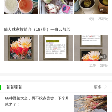
3
9赞 25评论
仙人球家族简介（197期）—白云般若
3
11赞 3评论
花花聊花
更多
66种野菜大全，再不挖点尝尝，下个月
就老了！