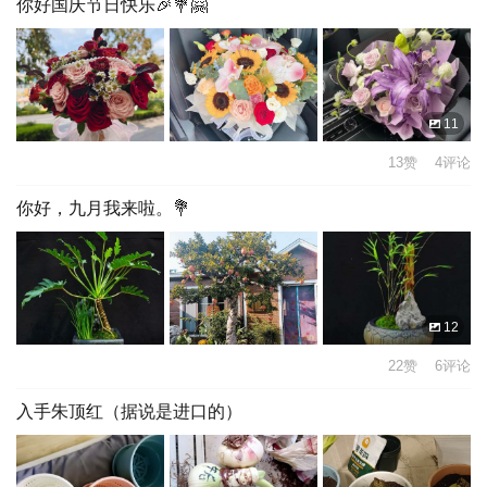
你好国庆节日快乐🎉💐🤗
11
13赞 4评论
你好，九月我来啦。💐
12
22赞 6评论
入手朱顶红（据说是进口的）