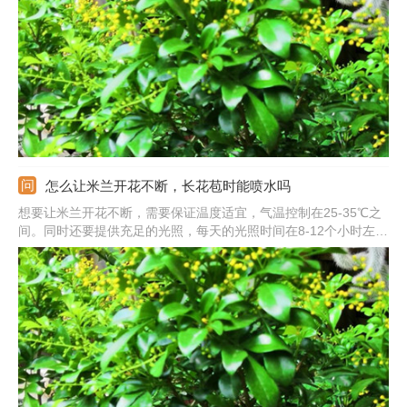
下，开花前注意抹芽，花后及时剪除残花，减少养分的消耗。如果
植株患病，也需要将病枝病叶剪除。
怎么让米兰开花不断，长花苞时能喷水吗
想要让米兰开花不断，需要保证温度适宜，气温控制在25-35℃之
间。同时还要提供充足的光照，每天的光照时间在8-12个小时左
右。另外，由于植株可以开花多次，每次花后要及时补充肥料，生
长期也要注意施肥，这样可以促进花朵开放。长花苞时不能喷水，
以免导致内部腐烂。