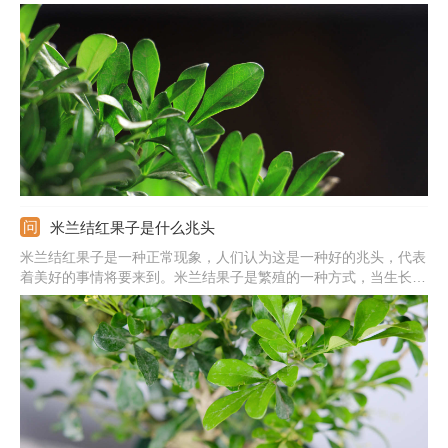
太干旱或是积水的话，植株也会生长不良，需合理浇水，保持土壤
湿润不积水状。温度太低：它的耐寒性不好，低温冻伤植株的话也
会黄叶落叶，需保证过冬温度在5℃以上。
米兰结红果子是什么兆头
米兰结红果子是一种正常现象，人们认为这是一种好的兆头，代表
着美好的事情将要来到。米兰结果子是繁殖的一种方式，当生长环
境适宜它生长时，它就会结果。果实为近球形，成熟后可采收播
种。要想让米兰生长旺盛，需要做好修剪工作，生长期每月适当施
肥，并保证充足的光照。