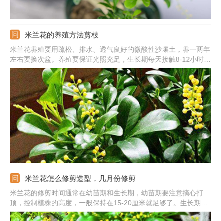
米兰花的养殖方法剪枝
米兰花养殖要用疏松、排水、透气良好的微酸性沙壤土，养一两年
左右要换次盆。养殖要保证光照充足，生长期每天接触8-12小时的
阳光，可养在阳台或向阳的窗台。它喜温暖，温度适宜范围在
20℃-35℃之间。生长期保持盆土湿润，浇水要及时，保证有充足
的肥料，薄肥勤施。定期修剪枝条，促使株型旺盛、丰满。
米兰花怎么修剪造型，几月份修剪
米兰花的修剪时间通常在幼苗期和生长期，幼苗期要注意摘心打
顶，控制植株的高度，一般保持在15-20厘米就足够了。生长期修
剪多在11月，给它合理的疏枝造型。另外，在开花前后也要修剪一