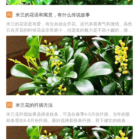
米兰的花语和寓意，有什么传说故事
米兰的花语是有爱，有生命就会开花。还代表着勇气和激情。虽然
它在开花的时候花朵非常娇小，但迸发的魅力是不容小觑的，很不
平凡。它的花语还为勇敢和荣誉。勇士在出征之前都会佩戴上米兰
花。另外，关于米兰花还有一个美丽，美好，神奇的传说。
米兰花的扦插方法
米兰花扦插如果选择老枝条，可选在春季4-5月份扦插，当年的新
枝条需在6-8月份扦插。最好选择新枝条扦插，剪下健壮的枝条，
枝条上端保留两三片叶子，下面的叶子摘除掉，切口处涂草木灰，
放在阴凉处晾干。用草炭土、河沙混合用作扦插的土壤，将处理好
的枝条扦插进去，放在阴凉处养护，细心养护促进生根。