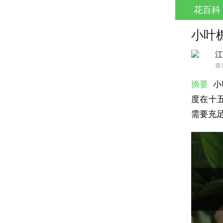
花百科
小叶
江
青
摘要
小
度在十
需要充