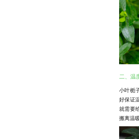
二、温
小叶栀
好保证
就需要
搬离温