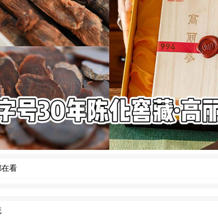
都在看
花