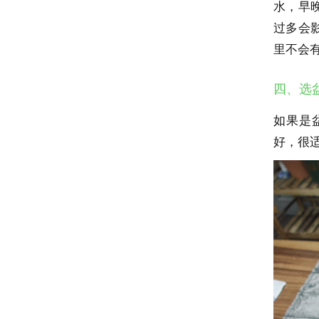
水，早
过多会
里不会
四、选
如果是
好，很