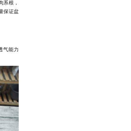
肉系根，
量保证盆
透气能力