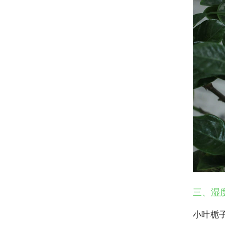
三、湿
小叶栀