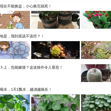
现在不能换盆，小心换完就死！
地是，我到底该不该挖？！
卜上，也能嫁接？这波操作令人窒息！
喝水，1天1瓢水，越浇越疯长！