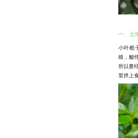
一、土
小叶栀
殖，酸
所以要
里拌上