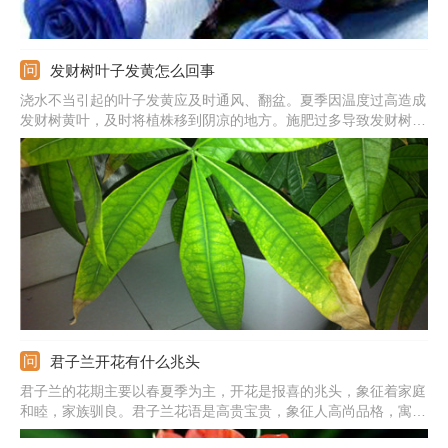
发财树叶子发黄怎么回事
浇水不当引起的叶子发黄应及时通风、翻盆。夏季因温度过高造成
发财树黄叶，及时将植株移到阴凉的地方。施肥过多导致发财树根
部腐烂，将植株脱盆，清理腐烂的部分，换上新土，重新栽种。
君子兰开花有什么兆头
君子兰的花期主要以春夏季为主，开花是报喜的兆头，象征着家庭
和睦，家族驯良。君子兰花语是高贵宝贵，象征人高尚品格，寓意
高雅公正。正如花开养人屋的说法一样，君子兰开花是个很好的兆