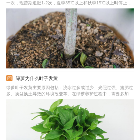
一次，现蕾期追肥1-2次，夏季35℃以上和秋季15℃以上时停止施
肥。浇水：保持盆土湿润，晚上可喷雾将叶片淋湿。光照：要充
足，除七八月份正午外可放在阳光下养护。
绿萝为什么叶子发黄
绿萝叶子发黄主要原因包括：浇水过多或过少、光照过强、施肥过
多、换盆换土导致的环境改变等。在绿萝养护过程中，需要多加观
察，发现叶片发黄及时找出对应原因并作出处理。