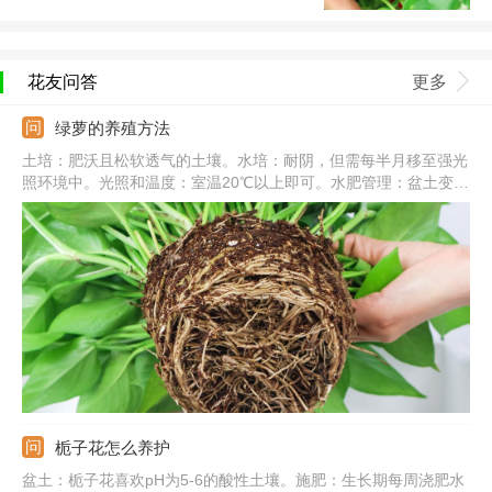
花友问答
更多
绿萝的养殖方法
土培：肥沃且松软透气的土壤。水培：耐阴，但需每半月移至强光
照环境中。光照和温度：室温20℃以上即可。水肥管理：盆土变干
需要及时浇水，一次浇透，秋冬减少浇水和施肥。常见病害：炭疽
病、根腐病、叶斑病。
栀子花怎么养护
盆土：栀子花喜欢pH为5-6的酸性土壤。施肥：生长期每周浇肥水