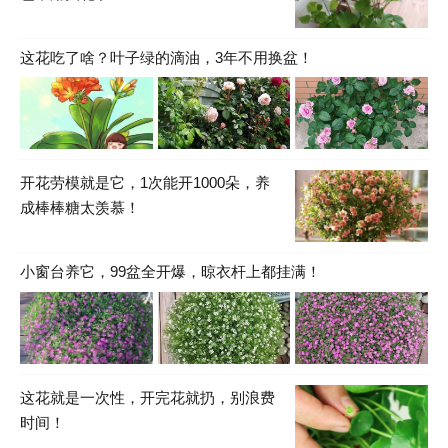
这花吃了啥？叶子绿的滴油，3年不用换盆！
开花劳模就是它，1次能开1000朵，养
成棒棒糖太羡慕！
小窗台养它，99盆全开爆，晾衣杆上都挂满！
这花就是一次性，开完花就扔，别浪费
时间！