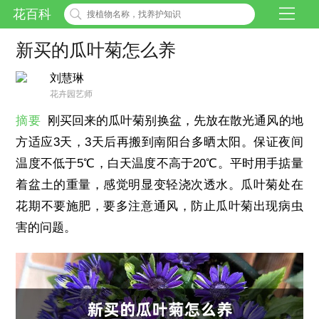
花百科
新买的瓜叶菊怎么养
刘慧琳
花卉园艺师
摘要
刚买回来的瓜叶菊别换盆，先放在散光通风的地
方适应3天，3天后再搬到南阳台多晒太阳。保证夜间
温度不低于5℃，白天温度不高于20℃。平时用手掂量
着盆土的重量，感觉明显变轻浇次透水。瓜叶菊处在
花期不要施肥，要多注意通风，防止瓜叶菊出现病虫
害的问题。