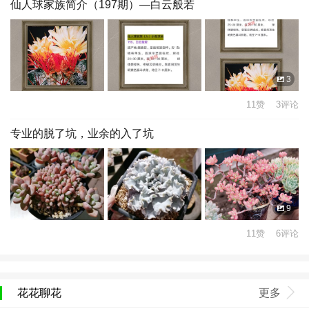
仙人球家族简介（197期）—白云般若
3
11赞 3评论
专业的脱了坑，业余的入了坑
9
11赞 6评论
花花聊花
更多