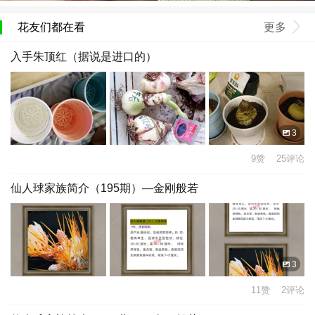
花友们都在看
更多
入手朱顶红（据说是进口的）
3
9赞 25评论
仙人球家族简介（195期）—金刚般若
3
11赞 2评论