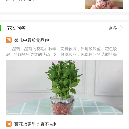
花友问答
更多
菊花中最珍贵品种
1、墨菊：墨菊的花期在秋季，花瓣较薄，质地较轻盈，花色较
深，呈现黑里透红的状态。2、凤凰振羽：凤凰振羽的花型呈舞环
形，花朵盛开时，就像往四周伸展一样。3、绿牡丹：绿牡丹的花
色为青绿色，如同是玉石一样，花冠微微呈扁球状。4、其他：还
有十丈垂帘、雪珠红梅、红衣绿裳、绿云、帅旗、鬃掸佛尘、西湖
柳月等。
菊花放家里是否不吉利