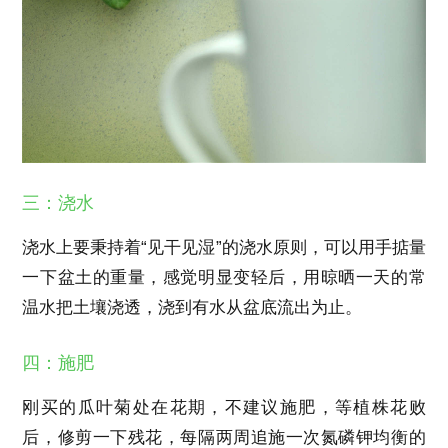
三：浇水
浇水上要秉持着“见干见湿”的浇水原则，可以用手掂量
一下盆土的重量，感觉明显变轻后，用晾晒一天的常
温水把土壤浇透，浇到有水从盆底流出为止。
四：施肥
刚买的瓜叶菊处在花期，不建议施肥，等植株花败
后，修剪一下残花，每隔两周追施一次氮磷钾均衡的