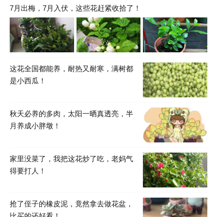
7月出梅，7月入伏，这些花赶紧收拾了！
这花全国都能养，耐热又耐寒，满树都
是小西瓜！
秋天必养的多肉，太阳一晒真透亮，半
月养成小胖墩！
家里没菜了，我把这花炒了吃，老妈气
得要打人！
抢了侄子的橡皮泥，竟然拿去做花盆，
比买的还好看！