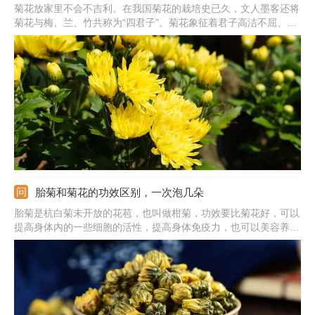
菊花放家里不会不吉利。在我国菊花的栽培史已久，文人墨客还将
菊花与梅、兰、竹共称为“四君子”。菊花象征着君子高洁不屈、一
身傲骨、飘逸潇洒、淡泊名利的风骨。但是因为菊花现在常常用来
祭奠先人，所以容易让人联想到死亡、不吉利等意象。因此在种植
时可避开黄色、黑色、白色的菊花，也不可随意赠送，引起误会。
胎菊和菊花的功效区别，一次泡几朵
胎菊是杭白菊未开放的花苞，也叫做柑菊，功效要比菊花好，可以
提高身体内的一些细胞的活性，提高身体免疫力，也可以美容养
颜，延缓衰老，还有养肝护肝、清热去火、护目、降血压的功效。
菊花跟胎菊的功效差不多，它性甘、微寒，具有散风热、平肝明
目、消咳止痛的功效。