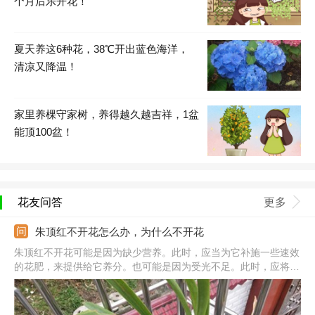
个月后乐开花！
夏天养这6种花，38℃开出蓝色海洋，
清凉又降温！
家里养棵守家树，养得越久越吉祥，1盆
能顶100盆！
花友问答
更多
朱顶红不开花怎么办，为什么不开花
朱顶红不开花可能是因为缺少营养。此时，应当为它补施一些速效
的花肥，来提供给它养分。也可能是因为受光不足。此时，应将植
株移动到阳台上采光条件比较好的位置养殖。还可能是因为年龄不
足。此时，应当把它放在一个温暖环境里面，让它接受足量的散射
光照，使它健康成长。培育2-3年的时间它就具有开花能力了。