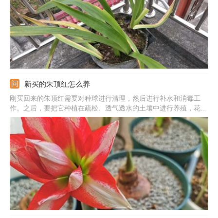
新买的朱顶红怎么养
刚买回来的朱顶红需要对种球进行清理，然后进行补水和消毒工
作。之后，要把它种植在疏松、透气透水的土壤中进行养殖，花盆
要同时要间具大小和美观。温度不宜过高，可以选择放置在5-10摄
氏度的楼道中。可让让它接受适当的直射光，以增加它对环境的适
应速度，但不宜放置在直射处太久。