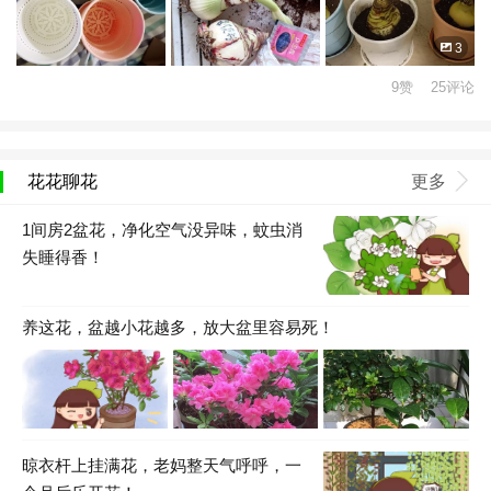
3
9赞 25评论
花花聊花
更多
1间房2盆花，净化空气没异味，蚊虫消
失睡得香！
养这花，盆越小花越多，放大盆里容易死！
晾衣杆上挂满花，老妈整天气呼呼，一