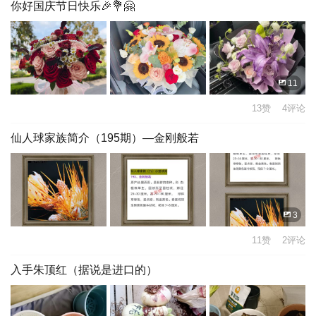
你好国庆节日快乐🎉💐🤗
11
13赞 4评论
仙人球家族简介（195期）—金刚般若
3
11赞 2评论
入手朱顶红（据说是进口的）