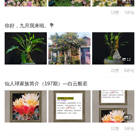
15
13赞 7评论
你好，九月我来啦。💐
12
22赞 6评论
仙人球家族简介（197期）—白云般若
3
11赞 3评论