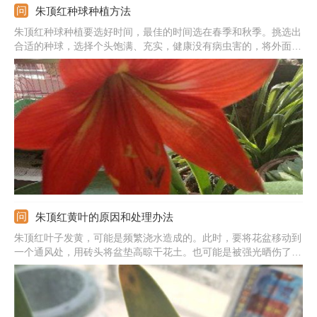
朱顶红种球种植方法
朱顶红种球种植要选好时间，最佳的时间选在春季和秋季。挑选出
合适的种球，选择个头饱满、充实，健康没有病虫害的，将外面干
枯的外皮剥除，底下干枯、烂掉的根系剪除。剥好放在多菌灵溶液
中消毒，半小时后捞出来晾干。花盆直径20厘米左右就可以，底部
垫上陶粒填充土壤，然后种植种球，埋入三分之一的种球。
朱顶红黄叶的原因和处理办法
朱顶红叶子发黄，可能是频繁浇水造成的。此时，要将花盆移动到
一个通风处，用砖头将盆垫高晾干花土。也可能是被强光晒伤了。
此时要把它移动到一个有散射光没有强光的位置来养。还可能是发
生了红蜘蛛之类的虫害。此时要将它改放到一个通风条件好的位
置，并且定时喷洒除螨剂杀虫。