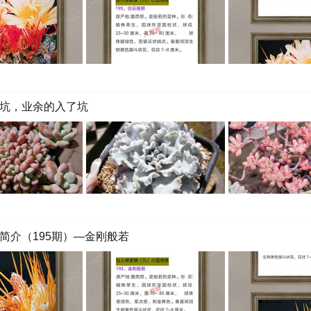
坑，业余的入了坑
简介（195期）—金刚般若