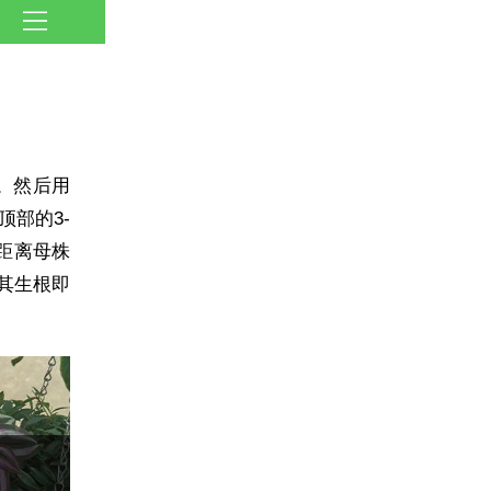
。然后用
顶部的3-
距离母株
其生根即