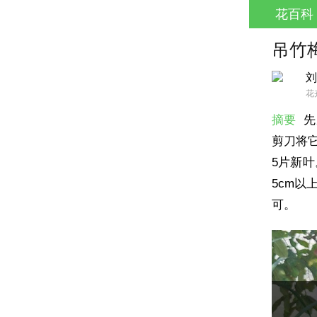
花百科
吊竹
刘
花
摘要
先
剪刀将它
5片新
5cm
可。