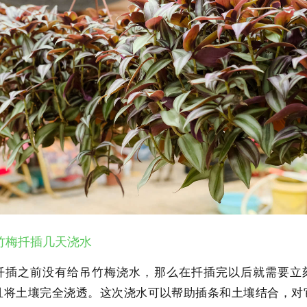
竹梅扦插几天浇水
扦插之前没有给吊竹梅浇水，那么在扦插完以后就需要立
且将土壤完全浇透。这次浇水可以帮助插条和土壤结合，对