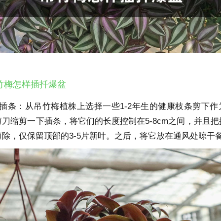
竹梅怎样插扦爆盆
取插条：从吊竹梅植株上选择一些1-2年生的健康枝条剪下作
刀缩剪一下插条，将它们的长度控制在5-8cm之间，并且把
剪除，仅保留顶部的3-5片新叶。之后，将它放在通风处晾干