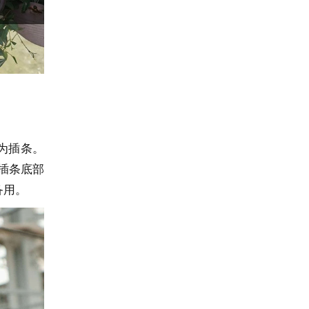
为插条。
插条底部
备用。