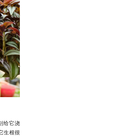
刻给它浇
它生根很