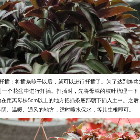
行扦插：将插条晾干以后，就可以进行扦插了。为了达到爆盆
同一个花盆中进行扦插。扦插时，先将母株的枝叶梳理一下
后在距离母株5cm以上的地方把插条底部朝下插入土中。之后
半阴、温暖、通风的地方，适时喷水保水，等其生根即可。