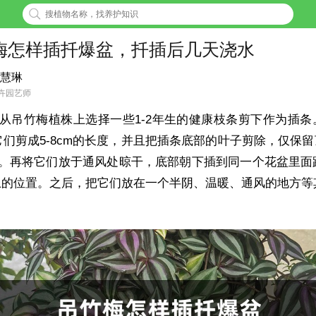
梅怎样插扦爆盆，扦插后几天浇水
慧琳
卉园艺师
从吊竹梅植株上选择一些1-2年生的健康枝条剪下作为插条
们剪成5-8cm的长度，并且把插条底部的叶子剪除，仅保留
叶。再将它们放于通风处晾干，底部朝下插到同一个花盆里面
以上的位置。之后，把它们放在一个半阴、温暖、通风的地方等