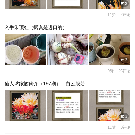
3
11赞 2评论
入手朱顶红（据说是进口的）
3
9赞 25评论
仙人球家族简介（197期）—白云般若
3
11赞 3评论