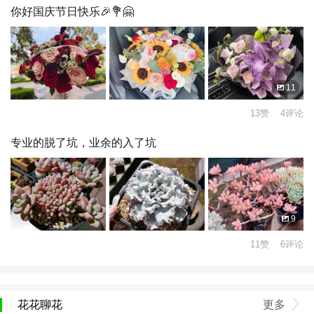
你好国庆节日快乐🎉💐🤗
11
13赞 4评论
专业的脱了坑，业余的入了坑
9
11赞 6评论
花花聊花
更多