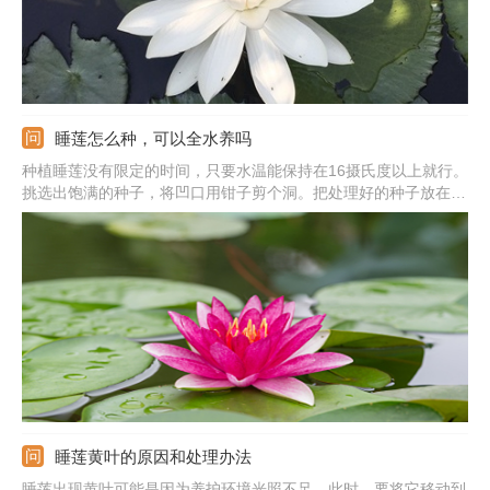
睡莲怎么种，可以全水养吗
种植睡莲没有限定的时间，只要水温能保持在16摄氏度以上就行。
挑选出饱满的种子，将凹口用钳子剪个洞。把处理好的种子放在容
器中，添加上适量的水，水温保持在20度左右，每天换水一次，差
不多一周左右就能发芽。准备好花盆，填充上营养的土质，把种子
种进去，加入适量的水分，然后放在阳光好的地方。
睡莲黄叶的原因和处理办法
睡莲出现黄叶可能是因为养护环境光照不足。此时，要将它移动到