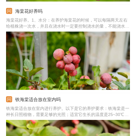
海棠花好养吗
海棠花好养。1、水分：在养护海棠花的时候，可以每隔两天左右
给植株浇一次水，并且在浇水时一定要控制浇水的量，不能浇水太
多，否则会烂根；2、养分：在它的生长期需要每个月施加3~4次
氮肥；3、温度：生长的适宜温度是在15~25℃之间；4、光照：海
棠花比较喜欢阳光，因此在它生长期间要将它放置在阳光充足的地
方。
铁海棠适合放在室内吗
铁海棠适合放在室内进行养护。以下是它的养护要求：铁海棠是一
种长日照植物，需要足够的光照；适宜它生长的温度是25~30℃左
右；铁海棠比较怕水涝，因此在浇水时要遵循见干见湿的浇水原
则；铁海棠的茎干上有刺，并且在它的茎干内部汁液是有毒的，一
定要放在安全的地方合理养护。