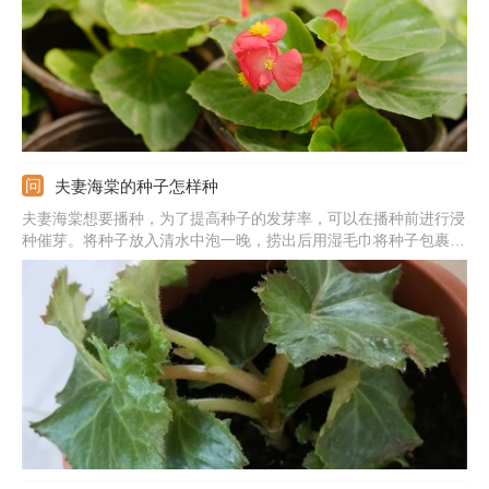
夫妻海棠的种子怎样种
夫妻海棠想要播种，为了提高种子的发芽率，可以在播种前进行浸
种催芽。将种子放入清水中泡一晚，捞出后用湿毛巾将种子包裹
住，等种子发芽露白后，准备疏松肥沃的土壤。提前用水将土壤浇
水，把种子点播在土表，覆盖一层薄薄的细土，覆土厚度以看不见
种子为宜，之后保持土壤微潮，等种子发芽出土即可。