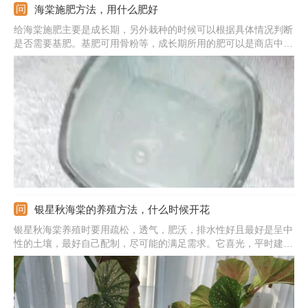
海棠施肥方法，用什么肥好
给海棠施肥主要是成长期，另外栽种的时候可以根据具体情况判断
是否需要基肥。基肥可用骨粉等，成长期所用的肥可以是商店中购
买的各类有机液肥。骨粉可以直接混入土中，有机肥液可以稀释过
后洒在土壤的表面；频率不用太高，10-15天一次即可；春季多氮
肥，花期则注意磷钾肥。温度不适宜时别施肥，使肥液时别弄到叶
子上。
银星秋海棠的养殖方法，什么时候开花
银星秋海棠养殖时要用疏松，透气，肥沃，排水性好且最好是呈中
性的土壤，最好自己配制，尽可能的满足需求。它喜光，平时建议
放在散光处多晒太阳，强光的时候要遮挡避开。温度能提供15-25
度之间的最适宜，夏冬季注意控温。另外，注意生长期间蓄水量
大，要勤浇水，让土壤湿润些，但不要积水。