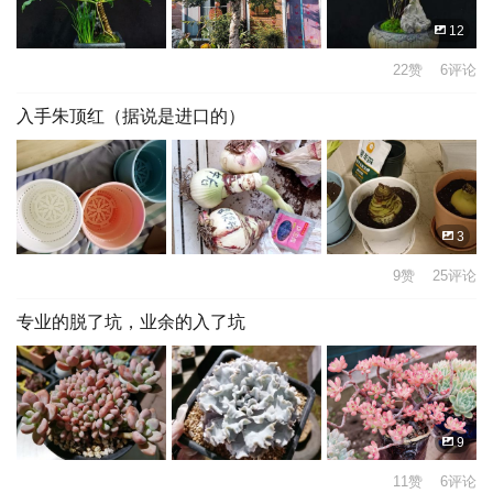
12
22赞 6评论
入手朱顶红（据说是进口的）
3
9赞 25评论
专业的脱了坑，业余的入了坑
9
11赞 6评论