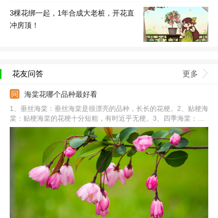
3棵花绑一起，1年合成大老桩，开花直
冲房顶！
花友问答
更多
海棠花哪个品种最好看
1、垂丝海棠：垂丝海棠是很漂亮的品种，长长的花梗。2、贴梗海
棠：贴梗海棠的花梗十分短粗，有时近乎无梗。3、四季海棠：四
季海棠全年开花，花朵成簇生长，姿态优美。4、西府海棠：西府
海棠未开花前花色鲜红，开花后变粉红色。5、其他：还有丽格海
棠、钻石海棠、木瓜海棠、梨花海棠、红宝石海棠、北美海棠等。