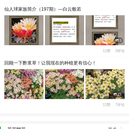
仙人球家族简介（197期）—白云般若
3
11赞 3评论
回顾一下酢浆草！让我现在的种植更有信心！
15
13赞 7评论