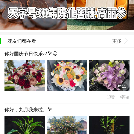
花友们都在看
更多
你好国庆节日快乐🎉💐🤗
11
13赞 4评论
你好，九月我来啦。💐