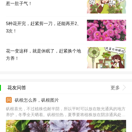
惹一肚子气！
5种花开完，赶紧剪一刀，还能再开2​、
3次！​
花一变这样，就是休眠了，赶紧换个地
方养！
花友问答
更多
矾根怎么养，矾根图片
矾根喜光，不过植株也耐半阴，所以平时可以放在散光通风的地方
养护，冬季全天晒着。矾根怕热，夏季要将植株放在阴凉通风处，
勤向植株喷水增湿，冬季保证养护温度在0℃以上。在植株的生长
期，观察盆土表面发白变干浇透水，每隔半个月追施一次氮磷钾均