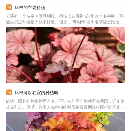
矾根的主要价值
它还有一个名字叫做珊瑚铃。很多人在听到“矾根”这个名字时，可
能会想这种植物大概不好看。但是，“珊瑚铃”这个名字还是比较符
合这种植物的特征。实际上，它是非常绚丽多彩的，似乎有一种魔
力吸引着人们来种植它。那么，它有什么价值呢？
矾根可以在室内种植吗
矾根，因其叶片绚烂而有名。不过它的原产地并不在我国，近年来
才被引进。所以，许多人在种植的时候都会遇到这样那样的问题。
首先就是，它可以在屋里种吗？