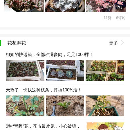
9
11赞 6评论
花花聊花
更多
姐姐的快递箱，全部种满多肉，足足1000棵！
天热了，快找这种枝条，扦插100%活！
9种“冒牌”花，花市最常见，小心被骗，