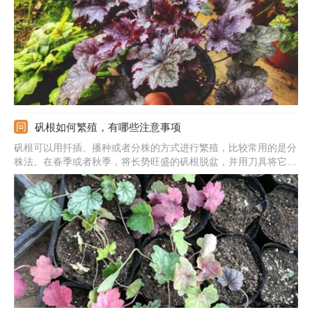
衡的肥水。如果植株开花，及时将花箭剪除，避免养分过度消耗。
矾根如何繁殖，有哪些注意事项
矾根可以用扦插、播种或者分株的方式进行繁殖，比较常用的是分
株法。在春季或者秋季，将长势旺盛的矾根脱盆，并用刀具将它从
根茎的基处竖着平均割成几个子株，使每个子株都带有一些的叶子
和根须。然后准备一些松软的培养土，将子株分别栽入土中，放于
温暖处慢慢养护即可。