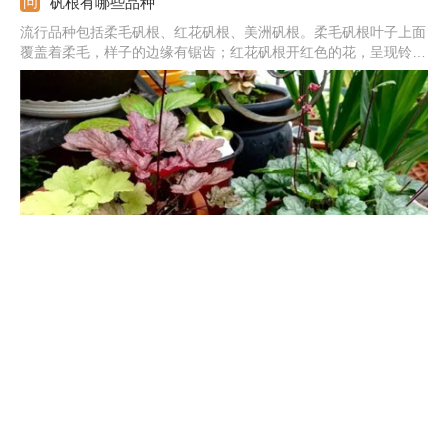
矾根有哪些品种
流行品种包括柔毛矾根、红花矾根、美洲矾根。柔毛矾根叶子上面
覆盖着柔毛，样子的边缘有锯齿；红花矾根开红色的花，呈现铃铛
状；美洲矾根是由小花矾根和毛矾根杂交出来的。其他品种包括焦
糖、栀子黄、蜜桃黄、赤砂岩红、贵族紫。
矾根的度夏和越冬
度夏方法：在夏季养矾根，需要适当控制浇水，增加通风，并且在
光照很强的时候，为它遮光。过冬方法：在冬天，需要将它放于将
它放于温暖的室内来养。浇水要适量，最好少浇一些，让土壤保持
微干的状态。