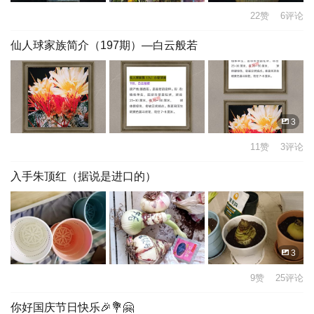
22赞 6评论
仙人球家族简介（197期）—白云般若
3
11赞 3评论
入手朱顶红（据说是进口的）
3
9赞 25评论
你好国庆节日快乐🎉💐🤗