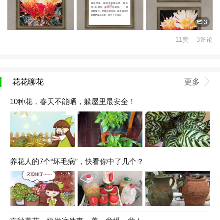
3
11赞 3评论
花花聊花
更多
10种花，春天不能晒，躲屋里最安全！
养花人的7个“坏毛病”，快看你中了几个？