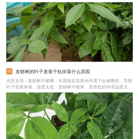
加光照，平时要在半阳处养，避免暴晒。脱盆修根：肥害引起烧根
黄叶的话，轻度的可浇水稀释余肥，重度肥害要修剪烂根，并换新
土栽种。
发财树的叶子发黄干枯掉落什么原因
光照太强：发财树不耐晒，长期放在直射光环境下会被晒伤，导致
叶子发黄掉落。温度太低：发财树不耐寒，若所处的环境温度太低
就易受冻，导致黄叶。缺少水分：若生长期间长时间不浇水，土壤
干旱缺水会导致叶子发黄，应及时补水。土壤不适：土壤的黏性太
重或呈碱性会阻碍根系呼吸，导致黄叶，应换土处理。