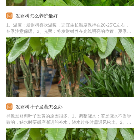
发财树怎么养护最好
1、温度：发财树喜欢温暖，适宜生长温度保持在20-25℃左右，
冬季注意保暖。2、光照：将发财树养在光线明亮的位置，夏季强
光时搭遮阳网。3、水分：浇水坚持见干见湿，冬季温度过低时减
少浇水，保持土壤干燥。4、施肥：生长季薄肥勤施，配合叶面
肥。5、病虫：防治好病虫，及时摘除掉病叶和虫叶，及时喷洒药
物。
发财树叶子发黄怎么办
导致发财树叶子发黄的原因很多。1、调整浇水：若是浇水不当导
致的，缺水时要循序渐进的补水，浇水过多时需通风松土。2、合
理见光：若是光照不当导致的，需养在光线明亮的室内，避开直射
光。3、保持温度：若是温度不适导致的，需调整好周边的温度。