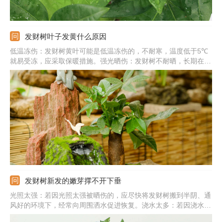
发财树叶子发黄什么原因
低温冻伤：发财树黄叶可能是低温冻伤的，不耐寒，温度低于5℃
就易受冻，应采取保暖措施。强光晒伤：发财树不耐晒，长期在强
光下暴晒会被晒伤，导致黄叶，应遮光处理才行。缺少水分：它的
耐旱性极差，长期不浇水会导致黄叶，应及时补水，保证土壤微
湿。土壤不适：若土壤板结严重会阻碍根系呼吸，导致黄叶，需尽
快换土。
发财树新发的嫩芽撑不开下垂
光照太强：若因光照太强被晒伤的，应尽快将发财树搬到半阴、通
风好的环境下，经常向周围洒水促进恢复。浇水太多：若因浇水太
多，阻碍根系呼吸导致，应尽快排掉积水，加强通风，蒸发掉水