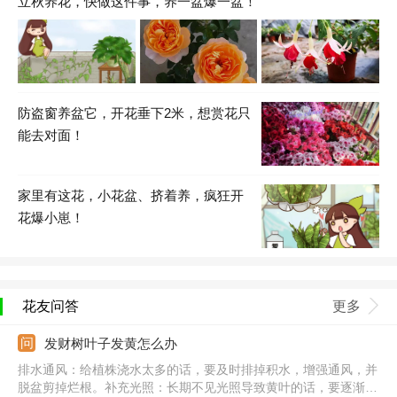
立秋养花，快做这件事，养一盆爆一盆！
防盗窗养盆它，开花垂下2米，想赏花只
能去对面！
家里有这花，小花盆、挤着养，疯狂开
花爆小崽！
花友问答
更多
发财树叶子发黄怎么办
排水通风：给植株浇水太多的话，要及时排掉积水，增强通风，并
脱盆剪掉烂根。补充光照：长期不见光照导致黄叶的话，要逐渐增