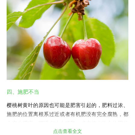
四、施肥不当
樱桃树黄叶的原因也可能是肥害引起的，肥料过浓、
施肥的位置离根系过近或者有机肥没有完全腐熟，都
会产生肥害。可适当冲水稀释，或者挖出施入的固体
点击查看全文
肥料进行换土，之后还要注意使用正确的施肥方法。