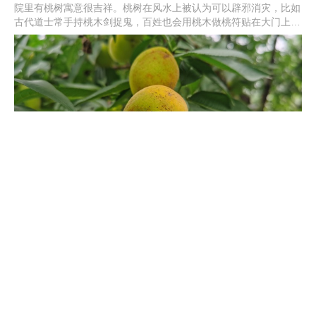
院里有桃树寓意很吉祥。桃树在风水上被认为可以辟邪消灾，比如
古代道士常手持桃木剑捉鬼，百姓也会用桃木做桃符贴在大门上驱
邪。蟠桃在古代传说中也是健康长寿的象征，适合献给长者表示自
己的祝福。在院里种桃树一般选择春季或者秋季，用扦插的方法将
桃树种在南边向阳的位置即可。
桃树常见病害图片防治方法
1、疮痂病：主要发生在5-7月份，危害果实、树梢。冬季要清理果
园，桃树生长阶段要喷洒药剂防治。2、炭疽病：该病害在多雨季
节易感染，主要危害果实。桃树要及时套袋，发病期间喷洒百菌
清、代森锰锌等药剂。3、流胶病：主要危害树干，要及时喷洒代
森锰锌防治。4、花叶病：一旦发现要及时清理病株，并加强虫害
防治。