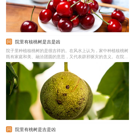
院里有核桃树是吉是凶
院子里种植核桃树的是很吉祥的。在风水上认为，家中种植核桃树
既有家庭和美、融洽团圆的意思，又代表辟邪驱灾的含义。在院子
里种植核桃树最好是选择秋季土地封冻之前和早春核桃树萌芽之
前，而且一定要找一个光照充足无遮挡的位置，结合施肥进行整地
深翻。种植时可以将二年生核桃树幼苗带土团移植到定植穴内。
院里有桃树是吉是凶