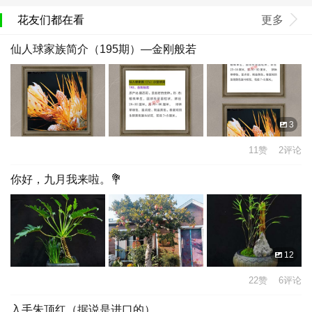
花友们都在看
更多
仙人球家族简介（195期）—金刚般若
3
11赞 2评论
你好，九月我来啦。💐
12
22赞 6评论
入手朱顶红（据说是进口的）