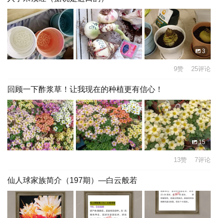
3
9赞 25评论
回顾一下酢浆草！让我现在的种植更有信心！
15
13赞 7评论
仙人球家族简介（197期）—白云般若