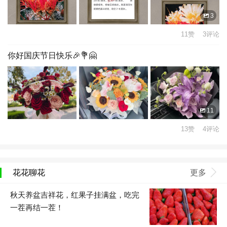
3
11赞 3评论
你好国庆节日快乐🎉💐🤗
11
13赞 4评论
花花聊花
更多
秋天养盆吉祥花，红果子挂满盆，吃完
一茬再结一茬！