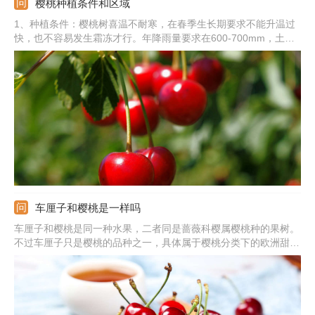
樱桃种植条件和区域
1、种植条件：樱桃树喜温不耐寒，在春季生长期要求不能升温过
快，也不容易发生霜冻才行。年降雨量要求在600-700mm，土壤
疏松深厚、易排水、中性，年日照时数在2600-2800，种植在阳面
的山坡上更佳。2、种植区域：适宜生长在纬度30-45°的欧、亚、
北美、南美地区，我国的樱桃主产区主要在烟台、青岛、大连等
地。
车厘子和樱桃是一样吗
车厘子和樱桃是同一种水果，二者同是蔷薇科樱属樱桃种的果树。
不过车厘子只是樱桃的品种之一，具体属于樱桃分类下的欧洲甜樱
桃种类。车厘子的产地为美国、加拿大、智利等美洲国家，目前我
国的山东省、辽宁省、河南省、山西省等地也已经规模引种车厘子
树。智利车厘子在12月左右上市，我国种植的车厘子在5-6月份成
熟。