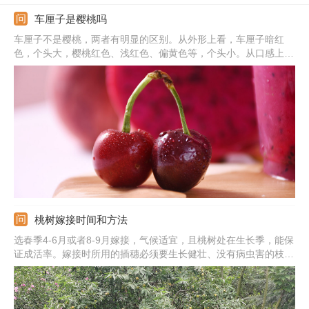
车厘子是樱桃吗
车厘子不是樱桃，两者有明显的区别。从外形上看，车厘子暗红
色，个头大，樱桃红色、浅红色、偏黄色等，个头小。从口感上
看，车厘子甜美、细腻，樱桃皮薄多汁，带酸味。从生长习性上
看，车厘子的原产地在我国，不耐寒，樱桃有一定的耐寒性。从价
格上看，车厘子是进口水果，价格昂贵，樱桃则便宜很多。
桃树嫁接时间和方法
选春季4-6月或者8-9月嫁接，气候适宜，且桃树处在生长季，能保
证成活率。嫁接时所用的插穗必须要生长健壮、没有病虫害的枝
条，砧木选亲和力强的，嫁接后伤口愈合的更快。先在砧木上切个
小口，大概3-5厘米长，将接穗插穗，然后用绳子或塑料膜固定
住，提供阴凉、通风好、干燥的环境即可。