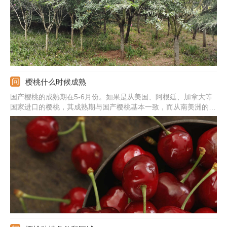
樱桃什么时候成熟
国产樱桃的成熟期在5-6月份。如果是从美国、阿根廷、加拿大等
国家进口的樱桃，其成熟期与国产樱桃基本一致，而从南美洲的智
利进口的樱桃，一般在12-1月份成熟。目前市场上的樱桃品种很
多，比如美早、红灯、布鲁克斯、黄蜜、早红、黄玉、岱红、秦樱
1号、水晶等。