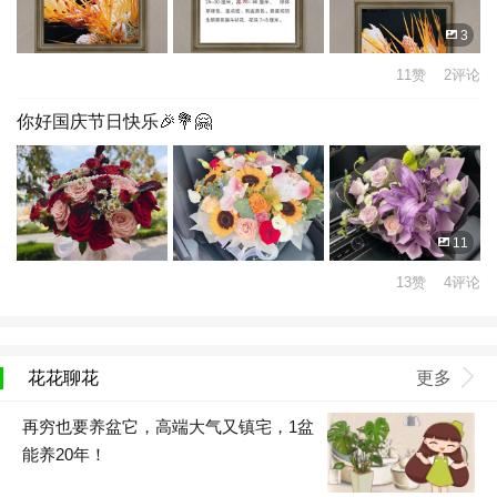
3
11赞 2评论
你好国庆节日快乐🎉💐🤗
11
13赞 4评论
花花聊花
更多
再穷也要养盆它，高端大气又镇宅，1盆
能养20年！