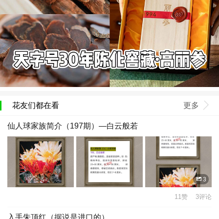
花友们都在看
更多
仙人球家族简介（197期）—白云般若
3
11赞 3评论
入手朱顶红（据说是进口的）