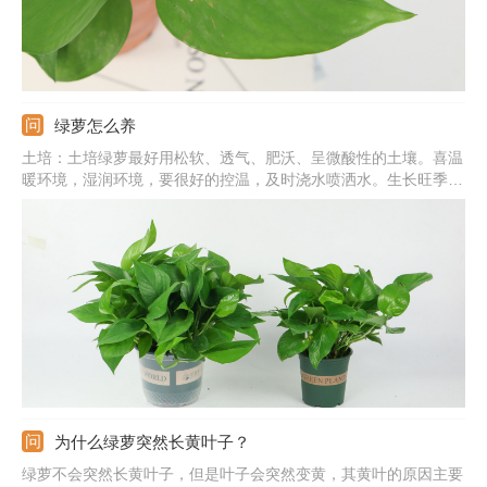
绿萝怎么养
土培：土培绿萝最好用松软、透气、肥沃、呈微酸性的土壤。喜温
暖环境，湿润环境，要很好的控温，及时浇水喷洒水。生长旺季适
当追肥，给它充足的养分。水培：水培的绿萝要注意水质，最好用
井水、河水。初期勤换水，生根后水少时及时添加水即可。还要定
期修根，滴加营养液，保证养分足，这样才会旺盛生长。
为什么绿萝突然长黄叶子？
绿萝不会突然长黄叶子，但是叶子会突然变黄，其黄叶的原因主要