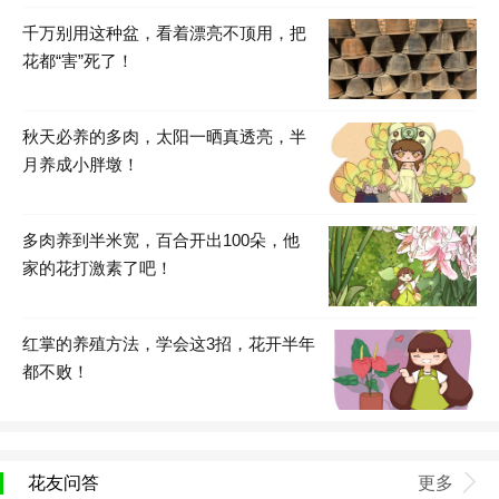
千万别用这种盆，看着漂亮不顶用，把
花都“害”死了！
秋天必养的多肉，太阳一晒真透亮，半
月养成小胖墩！
多肉养到半米宽，百合开出100朵，他
家的花打激素了吧！
红掌的养殖方法，学会这3招，花开半年
都不败！
花友问答
更多