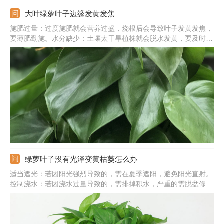
大叶绿萝叶子边缘发黄发焦
施肥过量：过度施肥就会营养过盛，烧根后会导致叶子发黄发焦，
要薄肥勤施。水分缺少：土壤太干旱植株就会脱水发黄，要及时浇
水，维持土壤湿润。阳光强烈：被夏季强光暴晒后，叶子会发黄发
焦，要遮光补水。气温太低：温度太低会使植株休眠，出于自我保
护叶子就会发黄发焦。
绿萝叶子没有光泽变黄枯萎怎么办
适当遮光：若因阳光强烈导致的，需在夏季遮阳，避免阳光直射。
控制浇水：若因浇水过量导致的，需排掉积水，严重的需脱盆修剪
烂根。稀释余肥：若因施肥太多导致的，需浇水稀释余肥，严重的
要更换新的土壤。调整温度：若因温度太低导致的，需在冬季注意
保温，过冬温度应在10℃以上。