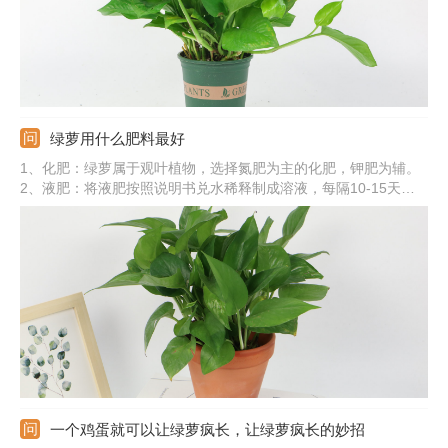
绿萝用什么肥料最好
1、化肥：绿萝属于观叶植物，选择氮肥为主的化肥，钾肥为辅。
2、液肥：将液肥按照说明书兑水稀释制成溶液，每隔10-15天施
一次。3、叶面肥：将叶面肥兑水稀释，均匀向绿萝的叶片喷洒。
4、自制肥：绿萝也可以自制有机肥来施加，比如，淘米水、养鱼
水、黄豆水等。
一个鸡蛋就可以让绿萝疯长，让绿萝疯长的妙招