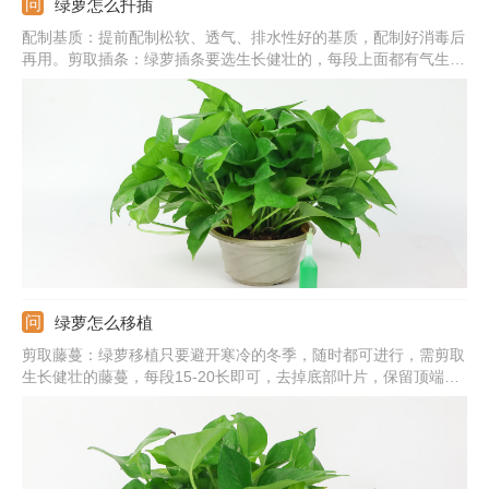
绿萝怎么扦插
配制基质：提前配制松软、透气、排水性好的基质，配制好消毒后
再用。剪取插条：绿萝插条要选生长健壮的，每段上面都有气生根
才行，还要剪掉顶端的叶片。扦插入土：基质表面戳小洞，插条蘸
取生根粉，直接插入基质中，浇透水。插后管理：提供温暖、湿
润、通风好的环境，基质干燥需及时浇水保湿。
绿萝怎么移植
剪取藤蔓：绿萝移植只要避开寒冷的冬季，随时都可进行，需剪取
生长健壮的藤蔓，每段15-20长即可，去掉底部叶片，保留顶端的
几片即可。土培移植：配制松软、透气的基质，直接将茎蔓插入基
质中，浇透水，提供适宜环境，很快可生根。水培移植：准备透明
的容器和纯净水，将茎蔓插入容器中，勤换水，十天左右可生根。