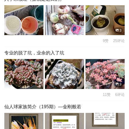
3
9赞 25评论
专业的脱了坑，业余的入了坑
9
11赞 6评论
仙人球家族简介（195期）—金刚般若