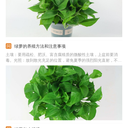
绿萝的养殖方法和注意事项
土壤：要用疏松、肥沃、富含腐殖质的微酸性土壤，上盆前要消
毒。光照：放到散光充足的位置，避免夏季的强烈阳光直射，不要
在阴处养。水分：保持盆土湿润状，冬季控水，夏季要充分浇水，
并给叶片喷水。注意事项：过冬温度应在10℃以上，室内环境要流
通，不能太闷。