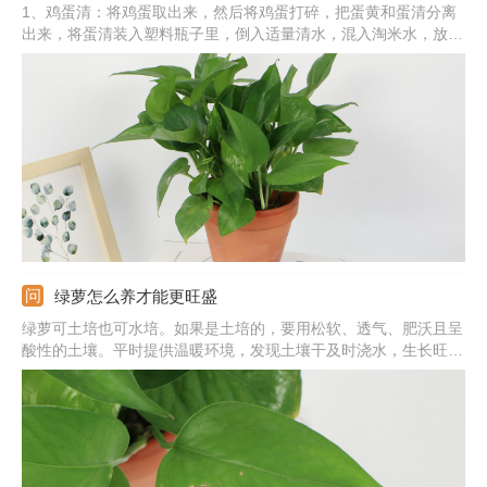
1、鸡蛋清：将鸡蛋取出来，然后将鸡蛋打碎，把蛋黄和蛋清分离
出来，将蛋清装入塑料瓶子里，倒入适量清水，混入淘米水，放在
光线好的位置，密封30天左右，发酵好取出兑水稀释浇花。2、鸡
蛋壳：将鸡蛋壳收集好，放在阳光下晾晒，然后碾碎呈碎末，可以
在换土上盆时使用，将鸡蛋壳混合到营养土中，也可以挖坑埋入土
壤中。
绿萝怎么养才能更旺盛
绿萝可土培也可水培。如果是土培的，要用松软、透气、肥沃且呈
酸性的土壤。平时提供温暖环境，发现土壤干及时浇水，生长旺季
还要追肥，满足对肥水的需求。且定期换土换盆。如果是水培的，
需要注意水质，定期换水，还要在水里滴加营养液，保证养分足，
这样才可促使绿萝旺盛生长。