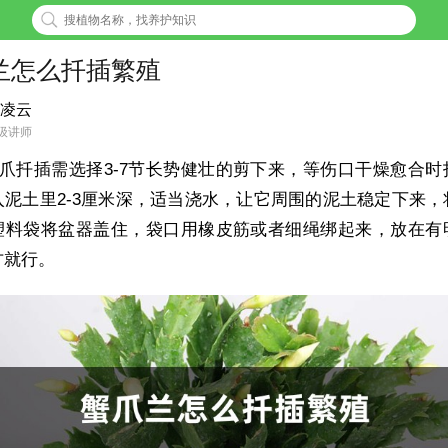
兰怎么扦插繁殖
凌云
级讲师
爪扦插需选择3-7节长势健壮的剪下来，等伤口干燥愈合时
入泥土里2-3厘米深，适当浇水，让它周围的泥土稳定下来，
塑料袋将盆器盖住，袋口用橡皮筋或者细绳绑起来，放在有
方就行。