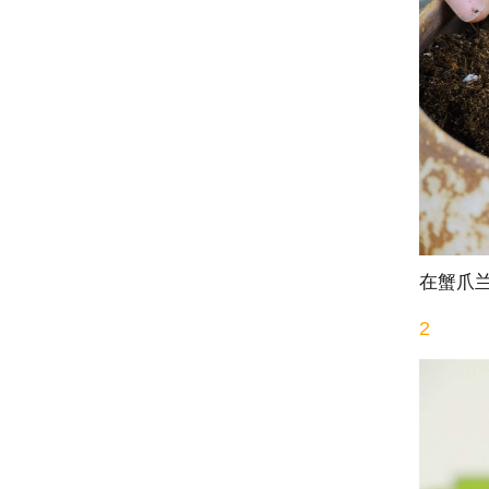
在蟹爪
2