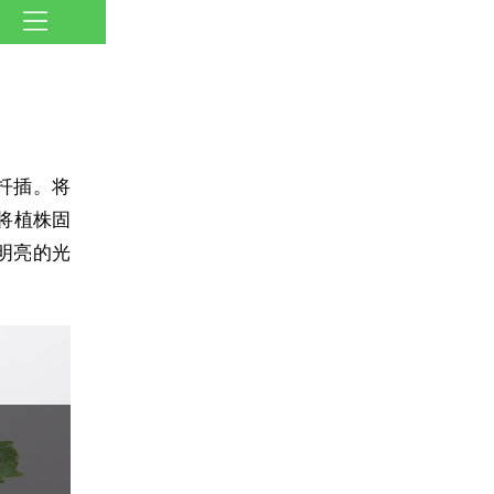
扦插。将
将植株固
明亮的光