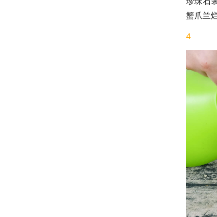
珍珠石
蟹爪兰
4