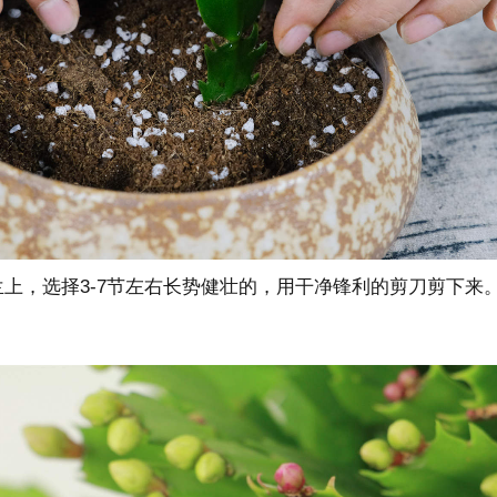
兰上，选择3-7节左右长势健壮的，用干净锋利的剪刀剪下来