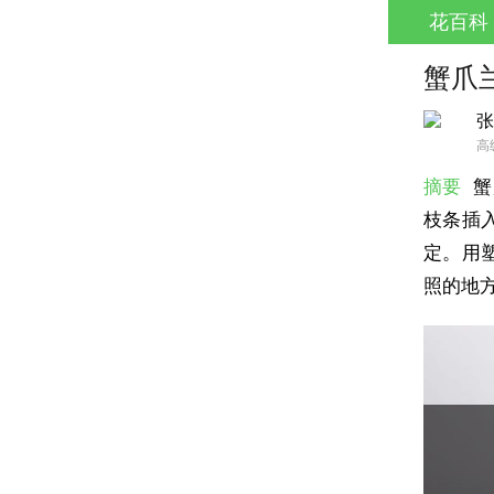
花百科
蟹爪
张
高
摘要
蟹
枝条插
定。用
照的地