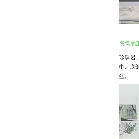
所需的
珍珠岩
巾、底
盆。