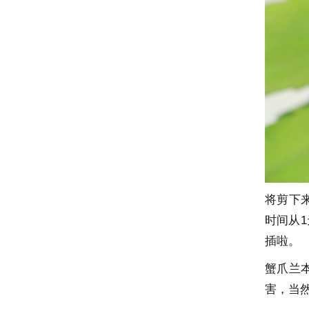
将剪下
时间从
插啦。
蟹爪兰
害，当