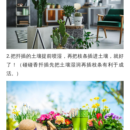
2.把扦插的土壤提前喷湿，再把枝条插进土壤，就好
了！（碰碰香扦插先把土壤湿润再插枝条有利于成
活。）