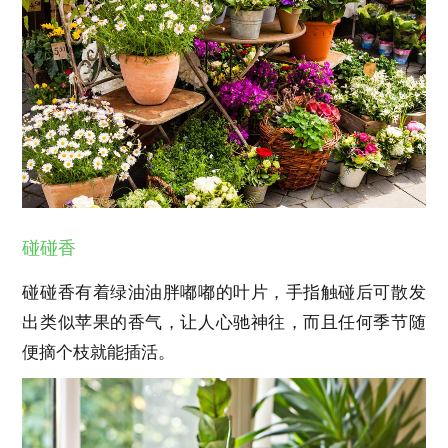
碰碰香
碰碰香有着绿油油胖嘟嘟的叶片，手指触碰后可散发
出类似苹果的香气，让人心驰神往，而且任何季节随
便摘个枝就能插活。