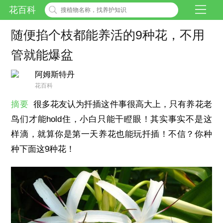
花百科
随便掐个枝都能养活的9种花，不用
管就能爆盆
阿姆斯特丹
花百科
摘要
很多花友认为扦插这件事很高大上，只有养花老
鸟们才能hold住，小白只能干瞪眼！其实事实不是这
样滴，就算你是第一天养花也能玩扦插！不信？你种
种下面这9种花！