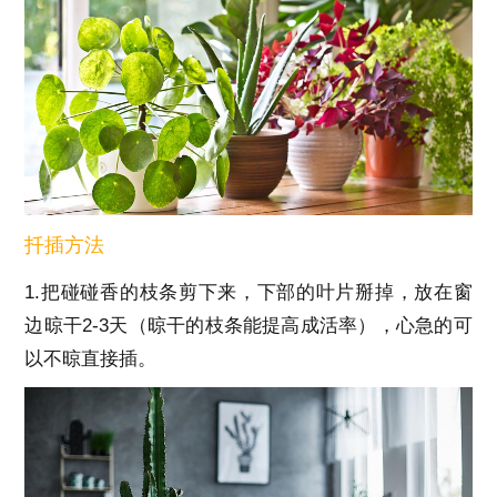
扦插方法
1.把碰碰香的枝条剪下来，下部的叶片掰掉，放在窗
边晾干2-3天（晾干的枝条能提高成活率），心急的可
以不晾直接插。