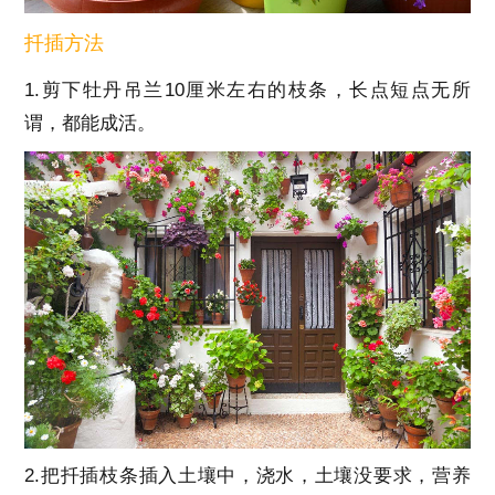
扦插方法
1.剪下牡丹吊兰10厘米左右的枝条，长点短点无所
谓，都能成活。
2.把扦插枝条插入土壤中，浇水，土壤没要求，营养